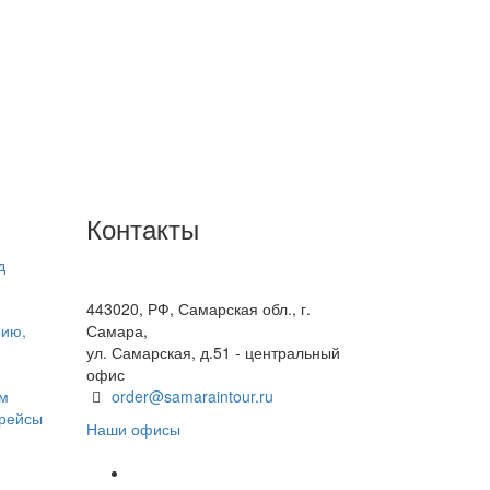
Контакты
д
+7(846) 300-45-00
8 800 600 40 61
443020, РФ, Самарская обл., г.
рию,
Самара,
ул. Самарская, д.51 - центральный
офис
ом
order@samaraintour.ru
 рейсы
Наши офисы