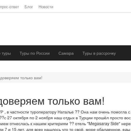
прос-ответ
Блог
Новости
 туры
Туры по России
Самара
Туры в рассрочку
 доверяем только вам!
доверяем только вам!
 в частности туроператору Наталье ?? Она нам очень помогла с 
?с 27 октября по 2 ноября наш отдых в Турции прошёл просто во
анием отнеслась к нашим критериям ?? отель "Megasaray Side" не
ти 7 и 15 лет, для всех нашлось что то своё, море обалденное, ед