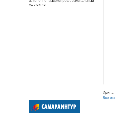
и, конечно, высокопрофессиональный
оп
коллектив.
ор
кл
Бл
ор
Во
ус
пр
Ду
эк
эт
бы
от
Ирина 
Все от