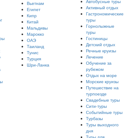
Автобусные туры
Вьетнам
Активный отдых
Египет
Гастрономические
Кипр
г
туры
Китай
Горнолыжные
Мальдивы
туры
Марокко
ры
Гостиницы
ОАЭ
Детский отдых
Таиланд
х
Речные круизы
Тунис
о
Лечение
Турция
Обучение за
Шри-Ланка
а
рубежом
Отдых на море
ры
Морские круизы
Путешествие на
турпоезде
Свадебные туры
Сити-туры
Событийные туры
Турбазы
Туры выходного
дня
Туры для