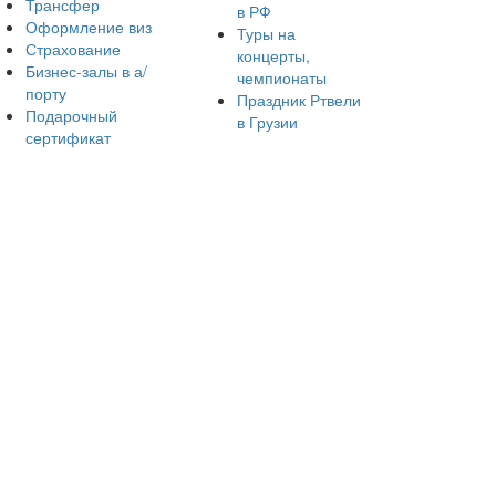
Трансфер
в РФ
Оформление виз
Туры на
Страхование
концерты,
Бизнес-залы в а/
чемпионаты
порту
Праздник Ртвели
Подарочный
в Грузии
сертификат