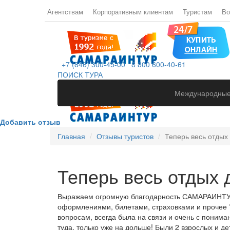
Агентствам
Корпоративным клиентам
Туристам
Во
+7 (846) 300-45-00
8 800 600-40-61
ПОИСК ТУРА
Международные
Добавить отзыв
Главная
Отзывы туристов
Теперь весь отдых
Теперь весь отдых 
Выражаем огромную благодарность САМАРАИНТУР ,
оформлениями, билетами, страховками и прочее ?
вопросам, всегда была на связи и очень с поним
туда, только уже на дольше! Были 2 взрослых и де