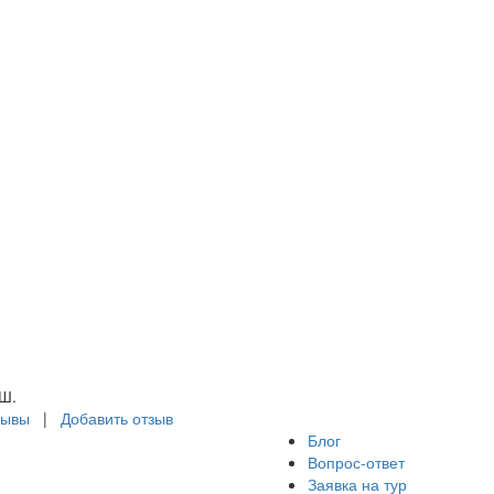
еративно,
иентированность на
иента, вежливость.
агодарим за
ганизованный отдых!
спользовались
лугами Корал Тревел
и покупке экскурсии в
бай. Рекомендуем
скурсии именно от
ой компании, т.к. все
ло организовано
лично.
Ш.
зывы
|
Добавить отзыв
Блог
Вопрос-ответ
Заявка на тур