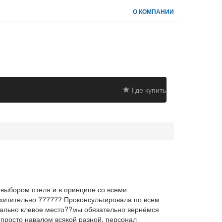
О КОМПАНИИ
Где купить
выбором отеля и в принципе со всеми
схитительно ?????? Проконсультировала по всем
реально клевое место??мы обязательно вернёмся
ы просто навалом всякой разной, персонал