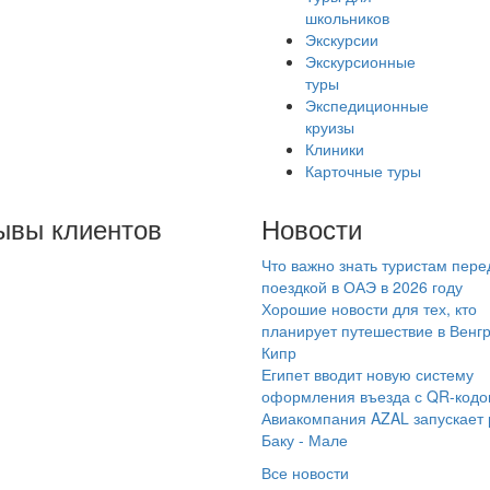
школьников
Экскурсии
Экскурсионные
туры
Экспедиционные
круизы
Клиники
Карточные туры
ывы клиентов
Новости
Что важно знать туристам пере
иобрели в компании
поездкой в ОАЭ в 2026 году
мараинтур тур в ОАЭ
Хорошие новости для тех, кто
Шарджу. Очень
планирует путешествие в Венг
Кипр
вольны сервисом
Египет вводит новую систему
нной компании.
оформления въезда с QR-код
ормляла тур
Авиакомпания AZAL запускает
неджер Анастасия.
Баку - Мале
чественно,
Все новости