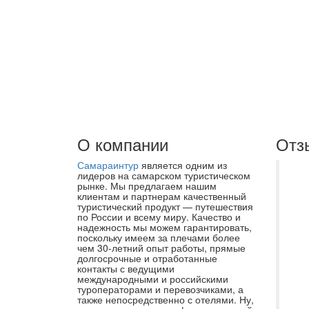
О компании
Отз
Самараинтур
является одним из
Пр
лидеров на самарском туристическом
рынке. Мы предлагаем нашим
Са
клиентам и партнерам качественный
туристический продукт — путешествия
в 
по России и всему миру. Качество и
до
надежность мы можем гарантировать,
поскольку имеем за плечами более
да
чем 30-летний опыт работы, прямые
долгосрочные и отработанные
Оф
контакты с ведущими
ме
международными и российскими
туроператорами и перевозчиками, а
Ка
также непосредственно с отелями. Ну,