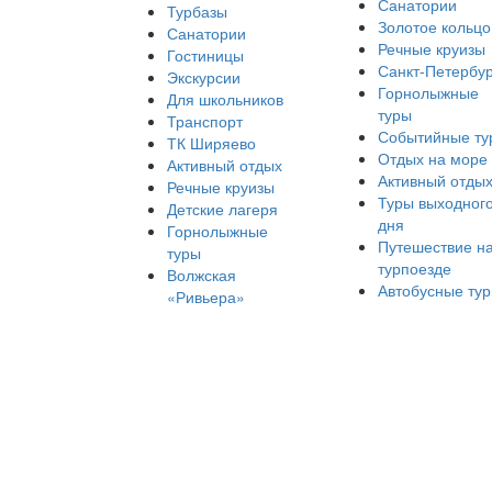
Санатории
Турбазы
Золотое кольцо
Санатории
Речные круизы
Гостиницы
Санкт-Петербур
Экскурсии
Горнолыжные
Для школьников
туры
Транспорт
Событийные ту
ТК Ширяево
Отдых на море
Активный отдых
Активный отды
Речные круизы
Туры выходног
Детские лагеря
дня
Горнолыжные
Путешествие н
туры
турпоезде
Волжская
Автобусные ту
«Ривьера»