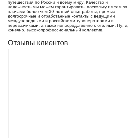
путешествия по России и всему миру. Качество и
надежность мы можем гарантировать, поскольку имеем за
плечами более чем 30-летний опыт работы, прямые
долгосрочные и отработанные контакты с ведущими
международными и российскими туроператорами и
перевозчиками, а также непосредственно с отелями. Ну, и,
конечно, высокопрофессиональный коллектив.
Отзывы клиентов
Недавно воспользовалась услугами
вашего турагентства и осталась приятно
удивлена качеством обслуживания и
вниманием к деталям. Ирина
профессионально, вежливо и
оперативно решала любые возникающие
вопросы. Особенно хочется отметить
высокую компетентность менеджера, она
помогла подобрать идеальный тур,
учитывая мои предпочтения и бюджет.
Путешествие прошло превосходно