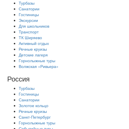
Турбазы
Санатории
Гостиницы
Экскурсии
Для школьников
Транспорт
ТК Ширяево
Активный отдых
Речные круизы
Детские лагеря
Горнолыжные туры
Волжская «Ривьера»
Россия
Турбазы
Гостиницы
Санатории
Золотое кольцо
Речные круизы
Санкт-Петербург
Горнолыжные туры
Событийные туры