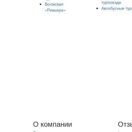
турпоезде
Волжская
Автобусные ту
«Ривьера»
О компании
Отз