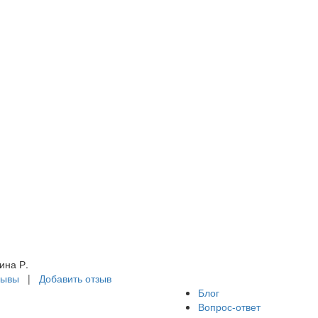
дозреваемый бассейн.
од в море отличный!
али экскурсии, все
нравилось. Шикарная
скурсия "Сафари" и
орская прогулка
ипеткая Венеция",
тали на банане,
рмили, ныряли и
бок смотрели в
тискафе! В общем,
е очень
нравилось!??
ина Р.
зывы
|
Добавить отзыв
Блог
Вопрос-ответ