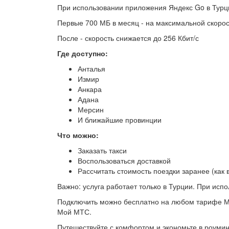
При использовании приложения Яндекс Go в Турци
Первые 700 МБ в месяц - на максимальной скоро
После - скорость снижается до 256 Кбит/с
Где доступно:
Анталья
Измир
Анкара
Адана
Мерсин
И ближайшие провинции
Что можно:
Заказать такси
Воспользоваться доставкой
Рассчитать стоимость поездки заранее (как 
Важно: услуга работает только в Турции. При исп
Подключить можно бесплатно на любом тарифе МТ
Мой МТС.
Путешествуйте с комфортом и экономьте в роумин