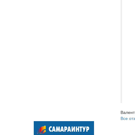
по
Вх
Бр
по
эк
"М
Ег
ка
ко
ры
ба
вс
по
Валент
Все от