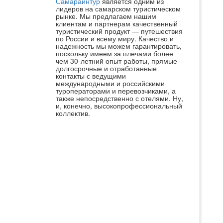
Самараинтур
является одним из
Сп
лидеров на самарском туристическом
рынке. Мы предлагаем нашим
ме
клиентам и партнерам качественный
туристический продукт — путешествия
Ек
по России и всему миру. Качество и
по
надежность мы можем гарантировать,
поскольку имеем за плечами более
эт
чем 30-летний опыт работы, прямые
долгосрочные и отработанные
Pa
контакты с ведущими
в 
международными и российскими
туроператорами и перевозчиками, а
пр
также непосредственно с отелями. Ну,
и, конечно, высокопрофессиональный
бо
коллектив.
вс
уб
а 
ра
вк
сл
Ка
дн
ак