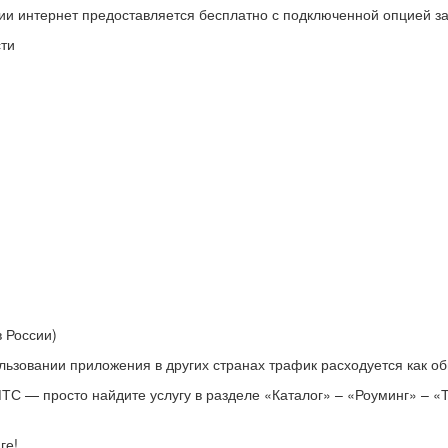
и интернет предоставляется бесплатно с подключенной опцией за
сти
в России)
ользовании приложения в других странах трафик расходуется как о
С — просто найдите услугу в разделе «Каталог» – «Роуминг» – «Т
ге!