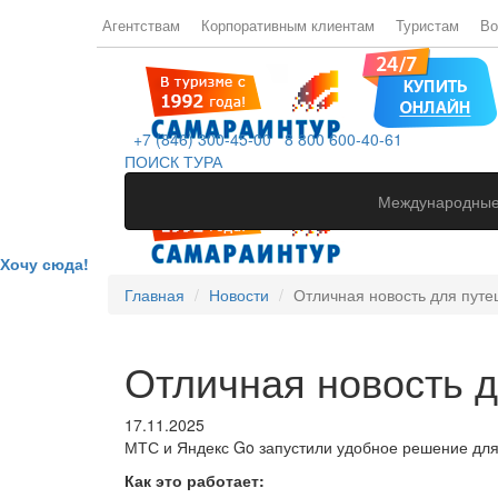
Агентствам
Корпоративным клиентам
Туристам
Во
+7 (846) 300-45-00
8 800 600-40-61
ПОИСК ТУРА
Международные
Хочу сюда!
Главная
Новости
Отличная новость для путе
Отличная новость д
17.11.2025
МТС и Яндекс Go запустили удобное решение для т
Как это работает: