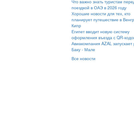
Что важно знать туристам пере
асибо большое
поездкой в ОАЭ в 2026 году
неджеру Дорошкевич
Хорошие новости для тех, кто
атерине за то, что
планирует путешествие в Венг
Кипр
советовала именно
Египет вводит новую систему
от отель Sunny Days El
оформления въезда с QR-код
lacio, остались от него
Авиакомпания AZAL запускает
восторге! Номера
Баку - Мале
иличные, кровати
Все новости
льшие, в номере есть
е необходимое,
ираются каждый день,
питание
знообразное и очень
усное, фрукты и
адости в достатке!
ждый вечер анимация,
ем тоже много
тивностей. Отличный