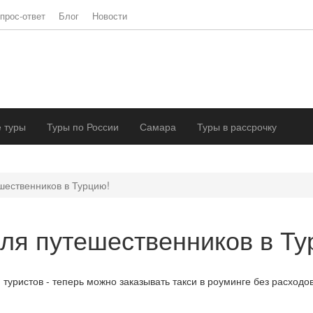
прос-ответ
Блог
Новости
 туры
Туры по России
Самара
Туры в рассрочку
шественников в Турцию!
ля путешественников в Ту
уристов - теперь можно заказывать такси в роуминге без расходо