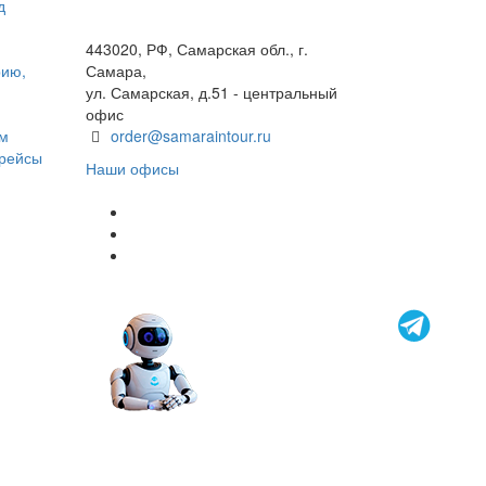
д
+7(846) 300-45-00
8 800 600 40 61
443020, РФ, Самарская обл., г.
рию,
Самара,
ул. Самарская, д.51 - центральный
офис
ом
order@samaraintour.ru
 рейсы
Наши офисы