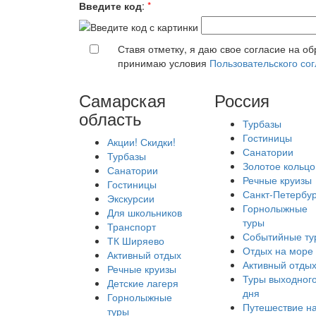
Введите код
:
*
Ставя отметку, я даю свое согласие на о
принимаю условия
Пользовательского со
Самарская
Россия
область
Турбазы
Гостиницы
Акции! Скидки!
Санатории
Турбазы
Золотое кольцо
Санатории
Речные круизы
Гостиницы
Санкт-Петербур
Экскурсии
Горнолыжные
Для школьников
туры
Транспорт
Событийные ту
ТК Ширяево
Отдых на море
Активный отдых
Активный отды
Речные круизы
Туры выходног
Детские лагеря
дня
Горнолыжные
Путешествие н
туры