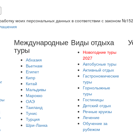
бработку моих персональных данных в соответствии с законом №15
глашения
Международные
Виды отдыха
У
туры
Новогодние туры
2027
Абхазия
Автобусные туры
Вьетнам
Активный отдых
Египет
Гастрономические
Кипр
г
туры
Китай
Горнолыжные
Мальдивы
туры
Марокко
ры
Гостиницы
ОАЭ
Детский отдых
Таиланд
х
Речные круизы
Тунис
о
Лечение
Турция
Обучение за
Шри-Ланка
а
рубежом