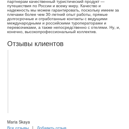
партнерам качественный туристический продукт —
путешествия по России и всему миру. Качество и
надежность мы можем гарантировать, поскольку имеем за
плечами более чем 30-летний опыт работы, прямые
долгосрочные и отработанные контакты с ведущими
международными и российскими туроператорами и
перевозчиками, а также непосредственно с отелями. Ну, и,
конечно, высокопрофессиональный коллектив.
Отзывы клиентов
Менеджер Есения несколько лет уже
оформляет нам визы и туры. Все четко,
быстро и по делу. Сегодня авиакомпания
(напрямую покупали) отменила нам все
рейсы накануне вылета. Есения весь
день была со мной на связи и из
ниоткуда нашла нам чартеры, о которых
мы даже не знали. Спасибо ей огромное!
Maria Skaya
Все отзывы
|
Добавить отзыв