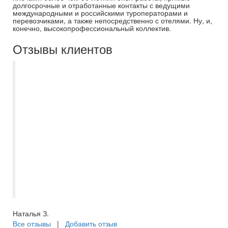
долгосрочные и отработанные контакты с ведущими
международными и российскими туроператорами и
перевозчиками, а также непосредственно с отелями. Ну, и,
конечно, высокопрофессиональный коллектив.
Отзывы клиентов
Мы на протяжении пяти лет отдыхаем
только с Самараинтур. Рекомендую
нашего бессменного менеджера
Евгению. Всегда на связи, помощь в
выборе отеля, или тура по Волге, отпуск
с ней становиться приятным и
комфортным, с самого начало
приобретения путёвки. Спасибо большое
за отпуск в этом году, вернулись из
Турции, шикарный отель, в Сиде.
Наталья З.
Все отзывы
|
Добавить отзыв