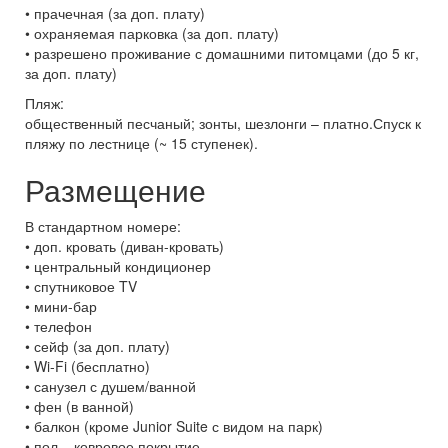
• прачечная (за доп. плату)
• охраняемая парковка (за доп. плату)
• разрешено проживание с домашними питомцами (до 5 кг,
за доп. плату)
Пляж:
общественный песчаный; зонты, шезлонги – платно.Спуск к
пляжу по лестнице (~ 15 ступенек).
Размещение
В стандартном номере:
• доп. кровать (диван-кровать)
• центральный кондиционер
• спутниковое TV
• мини-бар
• телефон
• сейф (за доп. плату)
• Wi-Fi (бесплатно)
• санузел с душем/ванной
• фен (в ванной)
• балкон (кроме Junior Suite с видом на парк)
• пол – ковровое покрытие