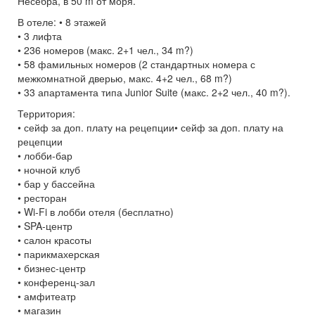
Несебра, в 50 m от моря.
В отеле: • 8 этажей
• 3 лифта
• 236 номеров (макс. 2+1 чел., 34 m?)
• 58 фамильных номеров (2 стандартных номера с
межкомнатной дверью, макс. 4+2 чел., 68 m?)
• 33 апартамента типа Junior Suite (макс. 2+2 чел., 40 m?).
Территория:
• сейф за доп. плату на рецепции• сейф за доп. плату на
рецепции
• лобби-бар
• ночной клуб
• бар у бассейна
• ресторан
• Wi-Fi в лобби отеля (бесплатно)
• SPA-центр
• салон красоты
• парикмахерская
• бизнес-центр
• конференц-зал
• амфитеатр
• магазин