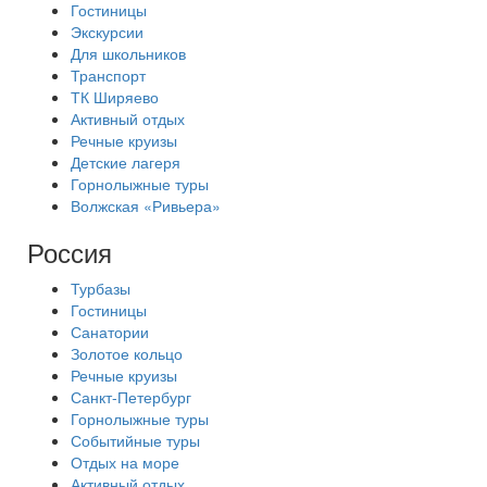
Гостиницы
Экскурсии
Для школьников
Транспорт
ТК Ширяево
Активный отдых
Речные круизы
Детские лагеря
Горнолыжные туры
Волжская «Ривьера»
Россия
Турбазы
Гостиницы
Санатории
Золотое кольцо
Речные круизы
Санкт-Петербург
Горнолыжные туры
Событийные туры
Отдых на море
Активный отдых