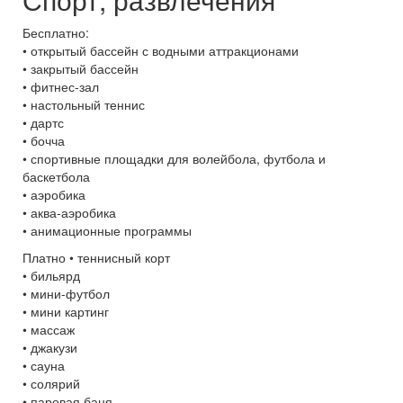
Бесплатно:
• открытый бассейн с водными аттракционами
• закрытый бассейн
• фитнес-зал
• настольный теннис
• дартс
• бочча
• спортивные площадки для волейбола, футбола и
баскетбола
• аэробика
• аква-аэробика
• анимационные программы
Платно • теннисный корт
• бильярд
• мини-футбол
• мини картинг
• массаж
• джакузи
• сауна
• солярий
• паровая баня