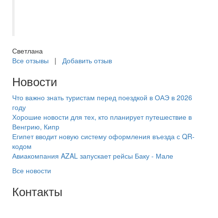
приходят за несколько дней по начала
тура с полной информацией. Отдельно
хочется поблагодарить Оксану за работу.
Светлана
Все отзывы
|
Добавить отзыв
Новости
Что важно знать туристам перед поездкой в ОАЭ в 2026
году
Хорошие новости для тех, кто планирует путешествие в
Венгрию, Кипр
Египет вводит новую систему оформления въезда с QR-
кодом
Авиакомпания AZAL запускает рейсы Баку - Мале
Все новости
Контакты
+7(846) 300-45-00
8 800 600 40 61