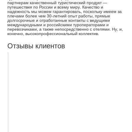
партнерам качественный туристический продукт —
путешествия по России и всему миру. Качество и
надежность мы можем гарантировать, поскольку имеем за
плечами более чем 30-летний опыт работы, прямые
долгосрочные и отработанные контакты с ведущими
международными и российскими туроператорами и
перевозчиками, а также непосредственно с отелями. Ну, и,
конечно, высокопрофессиональный коллектив.
Отзывы клиентов
Несколько лет пользуюсь услуги
Самараинтур, в основном покупаю туры
онлайн на сайте. Все понятно, доступно,
можно выбрать подходящий вариант, как
правило цены ниже чем в других
турагенствах. После бронирования и
оплаты тура связывается представитель
компании, подтверждает бронирование.
Девочки всегда на связи, оперативно
отвечают на вопросы. Документы