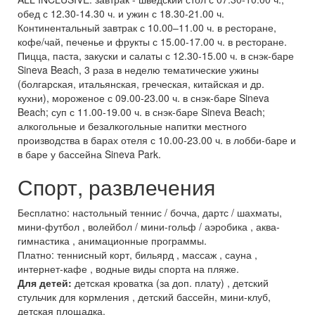
обед с 12.30-14.30 ч. и ужин с 18.30-21.00 ч.
Континентальный завтрак с 10.00–11.00 ч. в ресторане,
кофе/чай, печенье и фрукты с 15.00-17.00 ч. в ресторане.
Пицца, паста, закуски и салаты с 12.30-15.00 ч. в снэк-баре
Sineva Beach, 3 раза в неделю тематические ужины
(болгарская, итальянская, греческая, китайская и др.
кухни), мороженое с 09.00-23.00 ч. в снэк-баре Sineva
Beach; суп с 11.00-19.00 ч. в снэк-баре Sineva Beach;
алкогольные и безалкогольные напитки местного
производства в барах отеля с 10.00-23.00 ч. в лобби-баре и
в баре у бассейна Sineva Park.
Спорт, развлечения
Бесплатно: настольный теннис / бочча, дартс / шахматы,
мини-футбол , волейбол / мини-гольф / аэробика , аква-
гимнастика , анимационные программы.
Платно: теннисный корт, бильярд , массаж , сауна ,
интернет-кафе , водные виды спорта на пляже.
Для детей:
детская кроватка (за доп. плату) , детский
стульчик для кормления , детский бассейн, мини-клуб,
детская площадка.