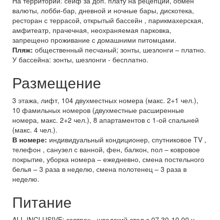
На территории: сейф за доп. плату на рецепции, обмен
валюты, лобби-бар, дневной и ночные бары, дискотека,
ресторан с террасой, открытый бассейн , парикмахерская,
амфитеатр, прачечная, неохраняемая парковка,
запрещено проживание с домашними питомцами.
Пляж:
общественный песчаный; зонты, шезлонги – платно.
У бассейна: зонты, шезлонги - бесплатно.
Размещение
3 этажа, лифт, 104 двухместных номера (макс. 2+1 чел.),
10 фамильных номеров (двухместные расширенные
номера, макс. 2+2 чел.), 8 апартаментов с 1-ой спальней
(макс. 4 чел.).
В номере:
индивидуальный кондиционер, спутниковое TV ,
телефон , санузел с ванной, фен, балкон, пол – ковровое
покрытие, уборка номера – ежедневно, смена постельного
белья – 3 раза в неделю, смена полотенец – 3 раза в
неделю.
Питание
ALL INCLUSIVE: завтрак - шведский стол с 07.30-10.00 ч.,