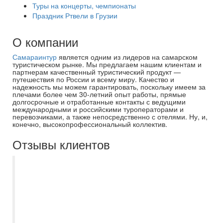
Туры на концерты, чемпионаты
Праздник Ртвели в Грузии
О компании
Самараинтур
является одним из лидеров на самарском
туристическом рынке. Мы предлагаем нашим клиентам и
партнерам качественный туристический продукт —
путешествия по России и всему миру. Качество и
надежность мы можем гарантировать, поскольку имеем за
плечами более чем 30-летний опыт работы, прямые
долгосрочные и отработанные контакты с ведущими
международными и российскими туроператорами и
перевозчиками, а также непосредственно с отелями. Ну, и,
конечно, высокопрофессиональный коллектив.
Отзывы клиентов
Отличная компания и организация
отдыха в целом. Несколько моих туров
подбирала и сопровождала Дробова
Ирина - прекрасный специалист.
Рекомендую.