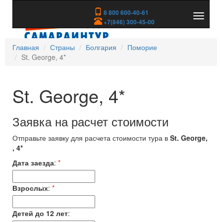
8 800 600-40-61
Показа
+7(846) 300-45-00
скрыть
меню
Главная
Страны
Болгария
Поморие
St. George, 4*
St. George, 4*
Заявка на расчет стоимости
Отправьте заявку для расчета стоимости тура в
St. George,
, 4*
Дата заезда
:
*
Взрослых
:
*
Детей до 12 лет
: