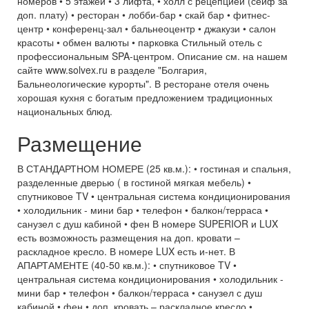
номеров • 5 этажей • 3 лифта, • холл с рецепцией (сейф за
доп. плату) • ресторан • лобби-бар • скай бар • фитнес-
центр • конференц-зал • бальнеоцентр • джакузи • салон
красоты • обмен валюты • парковка Стильный отель с
профессиональным SPA-центром. Описание см. на нашем
сайте www.solvex.ru в разделе "Болгария,
Бальнеологические курорты". В ресторане отеля очень
хорошая кухня с богатым предложением традиционных
национальных блюд.
Размещение
В СТАНДАРТНОМ НОМЕРЕ (25 кв.м.): • гостиная и спальня,
разделенные дверью ( в гостиной мягкая мебель) •
спутниковое TV • центральная система кондиционирования
• холодильник - мини бар • телефон • балкон/терраса •
санузел с душ кабиной • фен В номере SUPERIOR и LUX
есть возможность размещения на доп. кровати –
раскладное кресло. В номере LUX есть и-нет. В
АПАРТАМЕНТЕ (40-50 кв.м.): • спутниковое TV •
центральная система кондиционирования • холодильник -
мини бар • телефон • балкон/терраса • санузел с душ
кабиной • фен • доп. кровать – раскладное кресло •