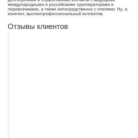
международными и российскими туроператорами и
перевозчиками, а также непосредственно с отелями. Ну, и,
конечно, высокопрофессиональный коллектив.
Отзывы клиентов
Самараинтур - отличное агентство.
Всегда хорошие подборки туров.
Вежливые и заинтересованные в
качественном подборе условий для
каждого путешественника сотрудники.
Отдельное спасибо менеджеру Наталье
Кутыревой за внимательное отношение к
пожеланиям при выборе отеля, дельные
советы и своевременное
информирование обо всех изменениях
по вылетам. Всегда на связи, отвечает на
любые вопросы и уточнения. Спасибо. В
следующий раз снова к Вам!