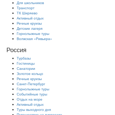
Для школьников
Транспорт
ТК Ширяево
Активный отдых
Речные круизы
Детские лагеря
Горнолыжные туры
Волжская «Ривьера»
Россия
Турбазы
Гостиницы
Санатории
Золотое кольцо
Речные круизы
Санкт-Петербург
Горнолыжные туры
Событийные туры
Отдых на море
Активный отдых
Туры выходного дня
Путешествие на турпоезде