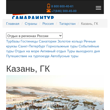
8 800 600-40-61
Показа
+7(846) 300-45-00
скрыть
меню
Главная
Страны
Россия
Татарстан
Казань, ГК
Турбазы
Гостиницы
Санатории
Золотое кольцо
Речные
круизы
Санкт-Петербург
Горнолыжные туры
Событийные
туры
Отдых на море
Активный отдых
Туры выходного дня
Путешествие на турпоезде
Автобусные туры
Казань, ГК