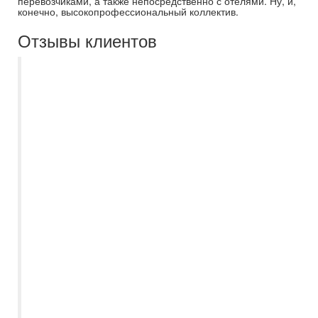
перевозчиками, а также непосредственно с отелями. Ну, и,
конечно, высокопрофессиональный коллектив.
Отзывы клиентов
Добрый день! Хочу написать отзыв о
поездке в Дубай! Купили тур в
Самараинтур, офис Мегасити Прилетели
встретили на комфортабельных
автобусах , встреча с гидом прошла
замечательно , общительный Тимур , все
нам объяснил , рассказал, дал советы (
так, как мы первый раз в ОАЭ) Экскурсии
брали у Анекс тура , так хотели
русскоговорящих гидов . Все было
прекрасно. Но начался ирано-
израильский конфликт было страшно , но
никакой паники Дубай продолжал жить
своей жизнью . Хочу отметить работу