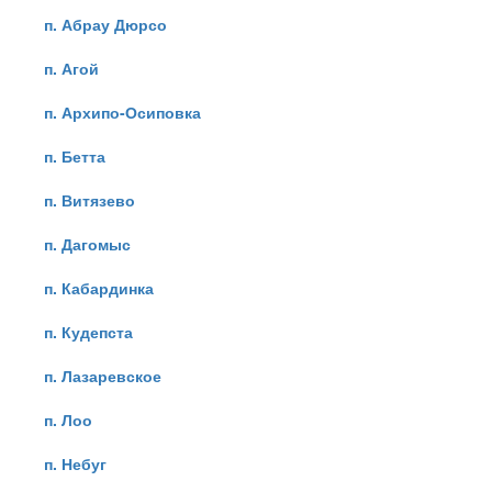
п. Абрау Дюрсо
п. Агой
п. Архипо-Осиповка
п. Бетта
п. Витязево
п. Дагомыс
п. Кабардинка
п. Кудепста
п. Лазаревское
п. Лоо
п. Небуг