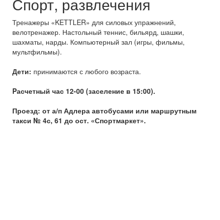
Спорт, развлечения
Тренажеры «KETTLER» для силовых упражнений,
велотренажер. Настольный теннис, бильярд, шашки,
шахматы, нарды. Компьютерный зал (игры, фильмы,
мультфильмы).
Дети:
принимаются с любого возраста.
Pасчетный час 12-00 (заселение в 15:00).
Проезд:
от а/п Адлера автобусами или маршрутным
такси № 4с, 61 до ост. «Спортмаркет».
Отправьте заявку для расчета стоимости тура в
Людмила, , мини-отель
Дата заезда