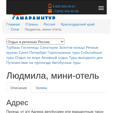
8 800 600-40-61
Показа
+7(846) 300-45-00
скрыть
меню
Главная
Страны
Россия
Краснодарский край
Сочи
Людмила, мини-отель
Турбазы
Гостиницы
Санатории
Золотое кольцо
Речные
круизы
Санкт-Петербург
Горнолыжные туры
Событийные
туры
Отдых на море
Активный отдых
Туры выходного дня
Путешествие на турпоезде
Автобусные туры
Людмила, мини-отель
Описание
Заявка
Адрес
Проезд: от а/п Адлера автобусами или маршрутным такси