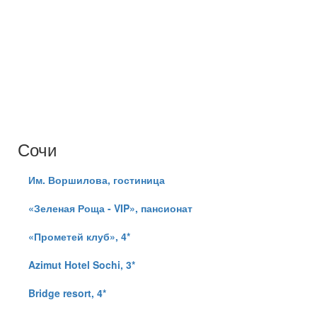
Ставя отметку, я даю свое согласие на обработку моих
персональных данных в соответствии с законом №152-
ФЗ «О персональных данных» от 27.07.2006 и
принимаю условия
Пользовательского соглашения
Сочи
Им. Воршилова, гостиница
«Зеленая Роща - VIP», пансионат
«Прометей клуб», 4*
Azimut Hotel Sochi, 3*
Bridge resort, 4*