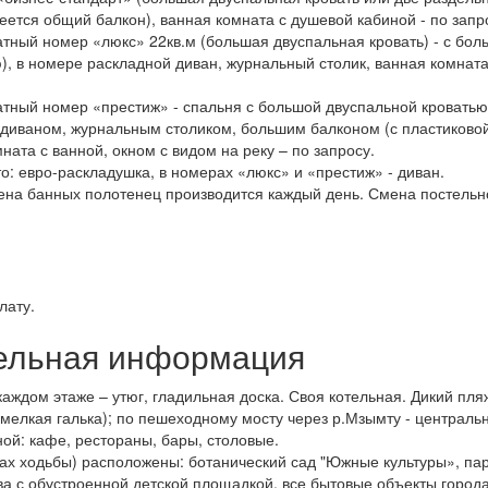
еется общий балкон), ванная комната с душевой кабиной - по запр
атный номер «люкс» 22кв.м (большая двуспальная кровать) - с бол
, в номере раскладной диван, журнальный столик, ванная комната
атный номер «престиж» - спальня с большой двуспальной кроватью,
диваном, журнальным столиком, большим балконом (с пластиково
ната с ванной, окном с видом на реку – по запросу.
: евро-раскладушка, в номерах «люкс» и «престиж» - диван.
ена банных полотенец производится каждый день. Смена постельно
лату.
ельная информация
каждом этаже – утюг, гладильная доска. Своя котельная. Дикий пля
, мелкая галька); по пешеходному мосту через р.Мзымту - централь
ной: кафе, рестораны, бары, столовые.
тах ходьбы) расположены: ботанический сад "Южные культуры», па
ва с обустроенной детской площадкой, все бытовые объекты город