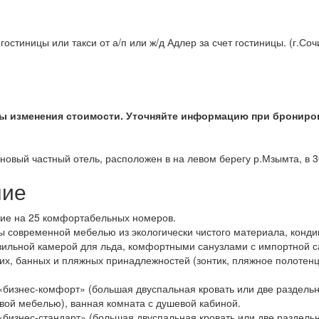
остиницы или такси от а/п или ж/д Адлер за счет гостиницы. (г.Соч
 изменения стоимости. Уточняйте информацию при бронирова
новый частный отель, расположен в на левом берегу р.Мзымта, в 3
ние
ие на 25 комфортабельных номеров.
 современной мебелью из экологически чистого материала, конди
ильной камерой для льда, комфортными санузлами с импортной с
их, банных и пляжных принадлежностей (зонтик, пляжное полотенц
:
«бизнес-комфорт» (большая двуспальная кровать или две раздельны
вой мебелью), ванная комната с душевой кабиной.
«бизнес-стандарт» (большая двуспальная кровать или две раздельн