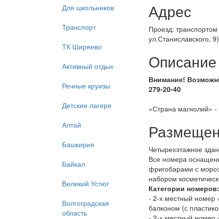
Адрес
Для школьников
Транспорт
Проезд: транспортом г
ул.Станиславского, 9)
ТК Ширяево
Описание
Активный отдых
Внимание! Возможны
Речные круизы
279-20-40
Детские лагеря
«Страна магнолий» - 
Алтай
Размеще
Башкирия
Четырехэтажное здан
Все номера оснащены
Байкал
фригобарами с мороз
набором косметическ
Великий Устюг
Категории номеров
- 2-х местный номер 
Волгоградская
балконом (с пластико
область
- 2-х местный номер 