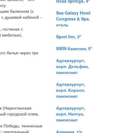
Rosa Springs, 4*
осу.
ьшим балконом (с
Sea Galaxy Hotel
 с душевой кабиной -
Congress & Spa,
отель
 гостиная с
й мебелью),
Sport Inn, 3*
SWIS Камелия, 5*
го белья через три
Адлеркурорт,
корп. Дельфин,
пансионат
Адлеркурорт,
корп. Коралл,
пансионат
ж (Нерехтинская
Адлеркурорт,
ный городской пляж,
корп. Нептун,
пансионат
рк Победы, теннисные
а: центральный
Адриана, т/х