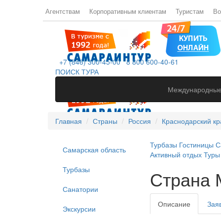
Агентствам
Корпоративным клиентам
Туристам
Во
+7 (846) 300-45-00
8 800 600-40-61
ПОИСК ТУРА
Международные
Главная
Страны
Россия
Краснодарский кр
Турбазы
Гостиницы
С
Самарская область
Активный отдых
Туры
Турбазы
Страна 
Санатории
Описание
Зая
Экскурсии