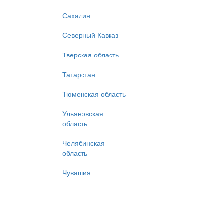
Сахалин
Детей до 12 л
Северный Кавказ
Ваше и
Тверская область
Телеф
Татарстан
Ema
Тюменская область
Ульяновская
Введите к
область
Челябинская
область
Чувашия