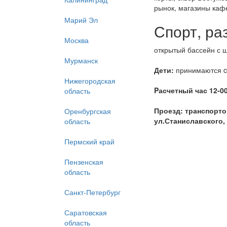
рынок, магазины кафе
Марий Эл
Спорт, ра
Москва
открытый бассейн с ш
Мурманск
Дети:
принимаются c 3
Нижегородская
Pасчетный час 12-00
область
Проезд:
транспортом
Оренбургская
ул.Станиславского, 
область
Пермский край
Пензенская
Отправьте заявку
область
Санкт-Петербург
Дата заез
Саратовская
область
Взросл