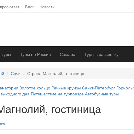
прос-ответ
Блог
Новости
 туры
Туры по России
Самара
Туры в рассрочку
ай
Сочи
Страна Магнолий, гостиница
анатории
Золотое кольцо
Речные круизы
Санкт-Петербург
Горнолы
 выходного дня
Путешествие на турпоезде
Автобусные туры
Магнолий, гостиница
вка