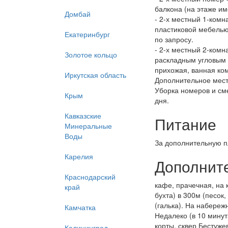
балкона (на этаже им
Домбай
- 2-х местный 1-комн
пластиковой мебелью)
Екатеринбург
по запросу.
- 2-х местный 2-комн
Золотое кольцо
раскладным угловым 
прихожая, ванная ком
Иркутская область
Дополнительное место
Уборка номеров и см
Крым
дня.
Кавказские
Питание
Минеральные
Воды
За дополнительную п
Карелия
Дополнит
Краснодарский
кафе, прачечная, на 
край
бухта) в 300м (песок
(галька). На набереж
Камчатка
Недалеко (в 10 мину
корты, сквер Бестуже
Калининград