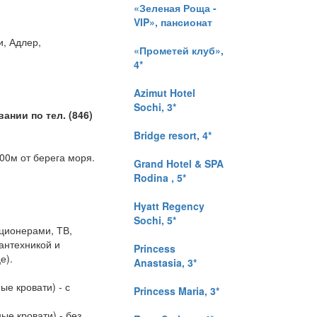
«Зеленая Роща -
VIP», пансионат
и, Адлер,
«Прометей клуб»,
4*
Azimut Hotel
Sochi, 3*
нии по тел. (846)
Bridge resort, 4*
00м от берега моря.
Grand Hotel & SPA
Rodina , 5*
Hyatt Regency
Sochi, 5*
ционерами, ТВ,
антехникой и
Princess
е).
Anastasia, 3*
е кровати) - с
Princess Maria, 3*
ые кровати) - без