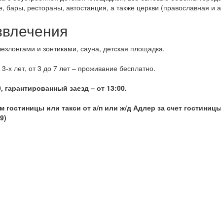
, бары, рестораны, автостанция, а также церкви (православная и 
звлечения
езлонгами и зонтиками, сауна, детская площадка.
-х лет, от 3 до 7 лет – проживание бесплатно.
, гарантированный заезд – от 13:00.
 гостиницы или такси от а/п или ж/д Адлер за счет гостиницы.
9)
 для расчета стоимости тура в
Страна Магнолий, , гостиница
да
ых