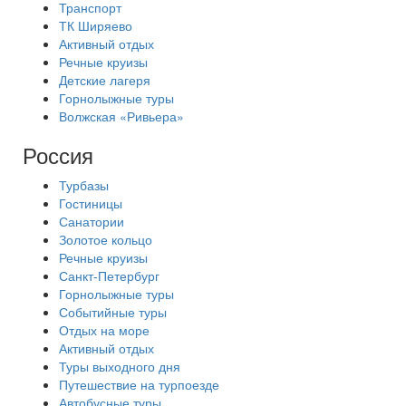
Транспорт
ТК Ширяево
Активный отдых
Речные круизы
Детские лагеря
Горнолыжные туры
Волжская «Ривьера»
Россия
Турбазы
Гостиницы
Санатории
Золотое кольцо
Речные круизы
Санкт-Петербург
Горнолыжные туры
Событийные туры
Отдых на море
Активный отдых
Туры выходного дня
Путешествие на турпоезде
Автобусные туры