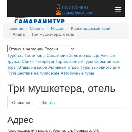
8 800 600-40-61
Показа
+7(846) 300-45-00
скрыть
меню
Главная
Страны
Россия
Краснодарский край
Анапа
Три мушкетера, отель
Турбазы
Гостиницы
Санатории
Золотое кольцо
Речные
круизы
Санкт-Петербург
Горнолыжные туры
Событийные
туры
Отдых на море
Активный отдых
Туры выходного дня
Путешествие на турпоезде
Автобусные туры
Три мушкетера, отель
Описание
Заявка
Адрес
Краснодасркий край, г. Анапа, ул. Горького, 34.