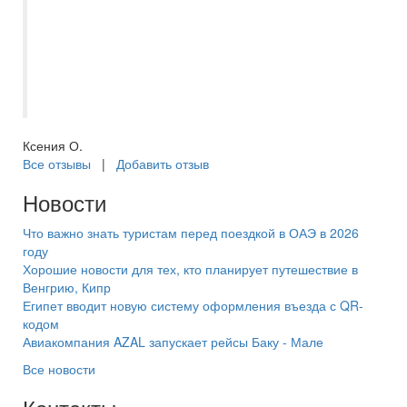
состоянии, а не отдыхали дальше с
удовольствием. Огромное спасибо за
потрясающе подобранный отель,
надежность и внимательность, туры
покупаем только через вас. ??
Ксения О.
Все отзывы
|
Добавить отзыв
Новости
Что важно знать туристам перед поездкой в ОАЭ в 2026
году
Хорошие новости для тех, кто планирует путешествие в
Венгрию, Кипр
Египет вводит новую систему оформления въезда с QR-
кодом
Авиакомпания AZAL запускает рейсы Баку - Мале
Все новости