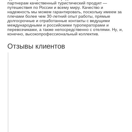
партнерам качественный туристический продукт —
путешествия по России и всему миру. Качество и
надежность мы можем гарантировать, поскольку имеем за
плечами более чем 30-летний опыт работы, прямые
долгосрочные и отработанные контакты с ведущими
международными и российскими туроператорами и
перевозчиками, а также непосредственно с отелями. Ну, и,
конечно, высокопрофессиональный коллектив.
Отзывы клиентов
С Есенией Полькиной, как
туроперагентом "Самараинтур" знакомы
больше 10 лет. Необыкновенно
отзывчивый и интеллектуально развитый
специалист, который всегда подробно
расскажет и подскажет, правильный
Вариант выбора поездки. Наша семья
активные путишественники и за всё
время, Есения всегда была на связи во
время поездок. Рекомендуем как