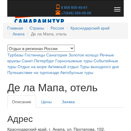
8 800 600-40-61
Показа
+7(846) 300-45-00
скрыть
меню
Главная
Страны
Россия
Краснодарский край
Анапа
Де ла Мапа, отель
Турбазы
Гостиницы
Санатории
Золотое кольцо
Речные
круизы
Санкт-Петербург
Горнолыжные туры
Событийные
туры
Отдых на море
Активный отдых
Туры выходного дня
Путешествие на турпоезде
Автобусные туры
Де ла Мапа, отель
Описание
Цены
Заявка
Адрес
Краснодарский край, г. Анапа, ул. Протапова, 102.