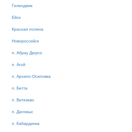
Геленджик
Ейск
Красная поляна
Новороссийск
п. Абрау Дюрсо
п. Агой
п. Архипо-Осиповка
п. Бетта
п. Витязево
п. Дагомыс
п. Кабардинка