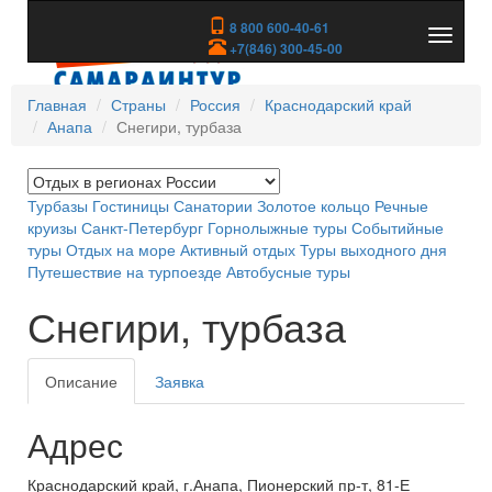
8 800 600-40-61
Показа
+7(846) 300-45-00
скрыть
меню
Главная
Страны
Россия
Краснодарский край
Анапа
Снегири, турбаза
Турбазы
Гостиницы
Санатории
Золотое кольцо
Речные
круизы
Санкт-Петербург
Горнолыжные туры
Событийные
туры
Отдых на море
Активный отдых
Туры выходного дня
Путешествие на турпоезде
Автобусные туры
Снегири, турбаза
Описание
Заявка
Адрес
Краснодарский край, г.Анапа, Пионерский пр-т, 81-Е