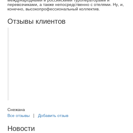
перевозчиками, а также непосредственно с отелями. Ну, и,
конечно, высокопрофессиональный коллектив.
Отзывы клиентов
Были с двумя группами (младшей и
старшей) на квесте в Самарском
Государственном Медицинском
Университете 21 марта 2026 - насыщенно
и интересно. Младшая группа через 1
час 10 мин уже выдохлась. Старшая
была готова идти на третью станцию, так
душевно пошло. Благодарим за
организацию экскурсии!
Снежана
Все отзывы
|
Добавить отзыв
Новости