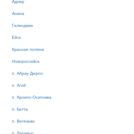
Адлер
Анапа
Геленджик
Ейск
Красная поляна
Новороссийск
п. Абрау Дюрсо
п. Агой
п. Архипо-Осиповка
п. Бетта
п. Витязево
п. Дагомыс