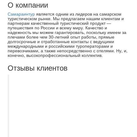
О компании
Самараинтур
является одним из лидеров на самарском
туристическом рынке. Мы предлагаем нашим клиентам и
партнерам качественный туристический продукт —
путешествия по России и всему миру. Качество и
надежность мы можем гарантировать, поскольку имеем за
плечами более чем 30-летний опыт работы, прямые
долгосрочные и отработанные контакты с ведущими
международными и российскими туроператорами и
перевозчиками, а также непосредственно с отелями. Ну, и,
конечно, высокопрофессиональный коллектив.
Отзывы клиентов
О существовании турфирмы
Самараинтур знаю давно. Хорошо что на
сайте есть возможность самостоятельно
выбрать тур по подходящим человеку
параметрам. В этом году решила
воспользоваться данной услугой
бронирования. Мне тут же перезвонила
сотрудница Маркеева Евгения,