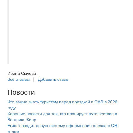
обговорили все вопросы, и моя заявка
была отправлена на бронирование.
Бронь подтвердили сразу же. А за три
дня до вылета Евгения мне позвонила, и
прислала все документы на мою
электронную почту. Отдых прошёл
хорошо, мне всё понравилось. Спасибо
Самараинтур.
Ирина Сычева
Все отзывы
|
Добавить отзыв
Новости
Что важно знать туристам перед поездкой в ОАЭ в 2026
году
Хорошие новости для тех, кто планирует путешествие в
Венгрию, Кипр
Египет вводит новую систему оформления въезда с QR-
кодом