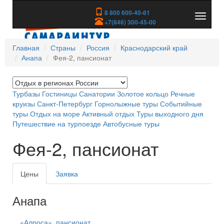
8 800 600-40-61
Показа
+7(846) 300-45-00
скрыть
меню
Главная
Страны
Россия
Краснодарский край
Анапа
Фея-2, пансионат
Турбазы
Гостиницы
Санатории
Золотое кольцо
Речные
круизы
Санкт-Петербург
Горнолыжные туры
Событийные
туры
Отдых на море
Активный отдых
Туры выходного дня
Путешествие на турпоезде
Автобусные туры
Фея-2, пансионат
Цены
Заявка
Анапа
«Алроса», пансионат