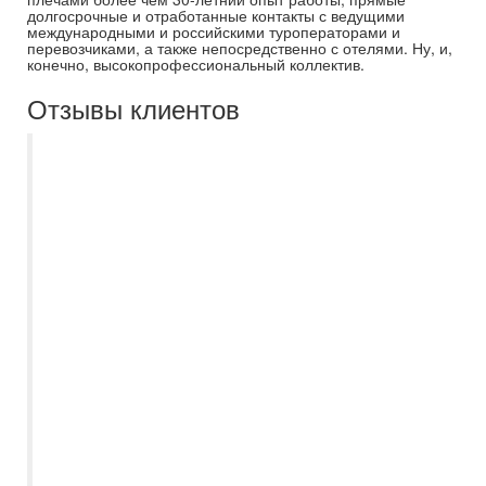
долгосрочные и отработанные контакты с ведущими
международными и российскими туроператорами и
перевозчиками, а также непосредственно с отелями. Ну, и,
конечно, высокопрофессиональный коллектив.
Отзывы клиентов
Хочу выразить благодарность компании
Самараинтур, а именно менеджеру
Есении, за помощь в организации нашего
отдыха в Турцию. Есения помогла с
выбором удобного для нас вылета,
порекомендовала инд.трансфер,
подробно рассказала всю необходимую
для поездки информацию. Была на связи
до вылета, поинтересовалась, как мы
долетели, все ли в порядке с
трансфором и размещением. Нам все
очень понравилось, теперь будем
планировать и выбирать с ней