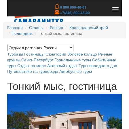
8 800 600-40-61
Показа
+7(846) 300-45-00
скрыть
меню
Главная
Страны
Россия
Краснодарский край
Геленджик
Тонкий мыс, гостиница
Турбазы
Гостиницы
Санатории
Золотое кольцо
Речные
круизы
Санкт-Петербург
Горнолыжные туры
Событийные
туры
Отдых на море
Активный отдых
Туры выходного дня
Путешествие на турпоезде
Автобусные туры
Тонкий мыс, гостиница