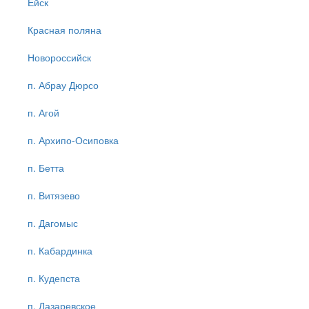
Ейск
Красная поляна
Новороссийск
п. Абрау Дюрсо
п. Агой
п. Архипо-Осиповка
п. Бетта
п. Витязево
п. Дагомыс
п. Кабардинка
п. Кудепста
п. Лазаревское