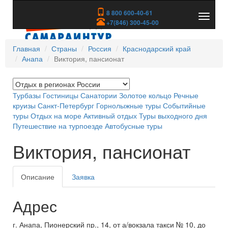
8 800 600-40-61
Показа
+7(846) 300-45-00
скрыть
меню
Главная
Страны
Россия
Краснодарский край
Анапа
Виктория, пансионат
Турбазы
Гостиницы
Санатории
Золотое кольцо
Речные
круизы
Санкт-Петербург
Горнолыжные туры
Событийные
туры
Отдых на море
Активный отдых
Туры выходного дня
Путешествие на турпоезде
Автобусные туры
Виктория, пансионат
Описание
Заявка
Адрес
г. Анапа, Пионерский пр., 14, от а/вокзала такси № 10, до