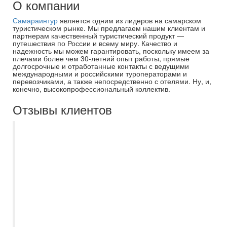
О компании
Самараинтур
является одним из лидеров на самарском
туристическом рынке. Мы предлагаем нашим клиентам и
партнерам качественный туристический продукт —
путешествия по России и всему миру. Качество и
надежность мы можем гарантировать, поскольку имеем за
плечами более чем 30-летний опыт работы, прямые
долгосрочные и отработанные контакты с ведущими
международными и российскими туроператорами и
перевозчиками, а также непосредственно с отелями. Ну, и,
конечно, высокопрофессиональный коллектив.
Отзывы клиентов
Недавно воспользовалась услугами
вашего турагентства и осталась приятно
удивлена качеством обслуживания и
вниманием к деталям. Ирина
профессионально, вежливо и
оперативно решала любые возникающие
вопросы. Особенно хочется отметить
высокую компетентность менеджера, она