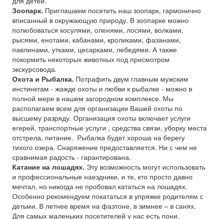
для детей.
Зоопарк.
Приглашаем посетить наш зоопарк, гармонично
вписанный в окружающую природу. В зоопарке можно
полюбоваться косулями, оленями, лосями, волками,
рысями, енотами, кабанами, кроликами, фазанами,
павлинами, утками, цесарками, лебедями. А также
покормить некоторых животных под присмотром
экскурсовода.
Охота и Рыбалка.
Потрафить двум главным мужским
инстинктам - жажде охоты и любви к рыбалке - можно в
полной мере в нашем загородном комплексе. Мы
располагаем всем для организации Вашей охоты по
высшему разряду. Организация охоты включает услуги
егерей, транспортные услуги , средства связи, уборку места
отстрела, питание. Рыбалка будет хороша на берегу
тихого озера. Снаряжение предоставляется. Ни с чем не
сравнимая радость - гарантирована.
Катание на лошадях.
Эту возможность могут использовать
и профессиональные наездники, и те, кто просто давно
мечтал, но никогда не пробовал кататься на лошадях.
Особенно рекомендуем покататься в упряжке родителям с
детьми. В летнее время на фаэтоне, в зимнее – в санях.
Для самых маленьких посетителей у нас есть пони.