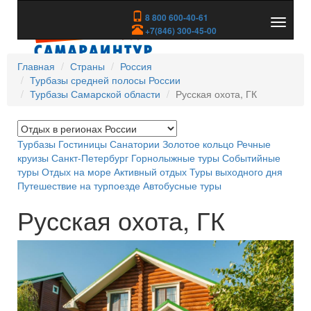
8 800 600-40-61
Показа
+7(846) 300-45-00
скрыть
меню
Главная
Страны
Россия
Турбазы средней полосы России
Турбазы Самарской области
Русская охота, ГК
Турбазы
Гостиницы
Санатории
Золотое кольцо
Речные
круизы
Санкт-Петербург
Горнолыжные туры
Событийные
туры
Отдых на море
Активный отдых
Туры выходного дня
Путешествие на турпоезде
Автобусные туры
Русская охота, ГК