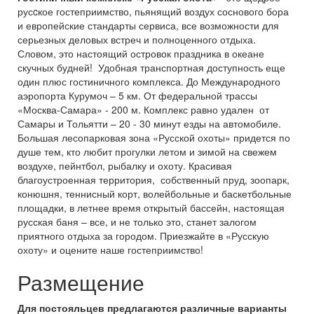
русcкое гостеприимство, пьянящий воздух соснового бора
и европейские стандарты сервиса, все возможности для
серьезных деловых встреч и полноценного отдыха.
Словом, это настоящий островок праздника в океане
скучных будней! Удобная транспортная доступность еще
один плюс гостиничного комплекса. До Международного
аэропорта Курумоч – 5 км. От федеральной трассы
«Москва-Самара» - 200 м. Комплекс равно удален от
Самары и Тольятти – 20 - 30 минут езды на автомобиле.
Большая лесопарковая зона «Русской охоты» придется по
душе тем, кто любит прогулки летом и зимой на свежем
воздухе, пейнтбол, рыбалку и охоту. Красивая
благоустроенная территория, собственный пруд, зоопарк,
конюшня, теннисный корт, волейбольные и баскетбольные
площадки, в летнее время открытый бассейн, настоящая
русская баня – все, и не только это, станет залогом
приятного отдыха за городом. Приезжайте в «Русскую
охоту» и оцените наше гостеприимство!
Размещение
Для постояльцев предлагаются различные варианты