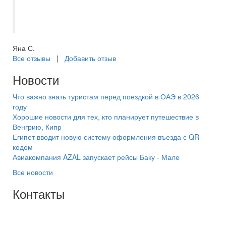
большое спасибо! В следующий раз
только к Кристине))
Яна С.
Все отзывы
|
Добавить отзыв
Новости
Что важно знать туристам перед поездкой в ОАЭ в 2026
году
Хорошие новости для тех, кто планирует путешествие в
Венгрию, Кипр
Египет вводит новую систему оформления въезда с QR-
кодом
Авиакомпания AZAL запускает рейсы Баку - Мале
Все новости
Контакты
+7(846) 300-45-00
8 800 600 40 61