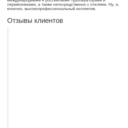
перевозчиками, а также непосредственно с отелями. Ну, и,
конечно, высокопрофессиональный коллектив.
Отзывы клиентов
Ездили первый раз по путевке и не
ошиблись, что обратились именно в
Самараинтур. Огромное спасибо
менеджеру Кристине! Она всегда была
на связи, подобрала нам супер отель 5*
"Ja Ocean View" в Дубае по отличной
цене, подсказала когда лучше вылетать,
отвечала на все-все вопросы. Отель
шикарный, сервис на высшем уровне,
есть русскоговорящий персонал, бассейн
с теплой водичкой, питание в ресторанах
или шведский стол, порции огромные и
очень вкусные. Мы остались в восторге
от нашего семейного отдыха. Еще раз