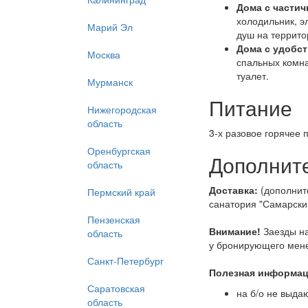
Дома с частич
холодильник, э
Марий Эл
душ на террито
Дома с удобст
Москва
спальных комна
туалет.
Мурманск
Питание
Нижегородская
область
3-х разовое горячее 
Оренбургская
Дополнит
область
Доставка:
(дополните
Пермский край
санатория "Самарский"
Пензенская
Внимание!
Заезды на
область
у бронирующего мен
Санкт-Петербург
Полезная информац
Саратовская
на б/о не выдаю
область