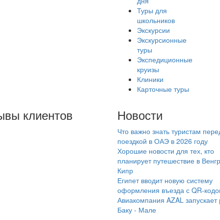
дня
Туры для
школьников
Экскурсии
Экскурсионные
туры
Экспедиционные
круизы
Клиники
Карточные туры
ывы клиентов
Новости
Что важно знать туристам пере
е в четвертый раз
поездкой в ОАЭ в 2026 году
еперь в Ростов и
Хорошие новости для тех, кто
ославль ) ездим через
планирует путешествие в Венг
Кипр
о агентство, менеджер
Египет вводит новую систему
е поменялся, а я всё
оформления въезда с QR-код
есь) А почему? Потому
Авиакомпания AZAL запускает
о уровень общения,
Баку - Мале