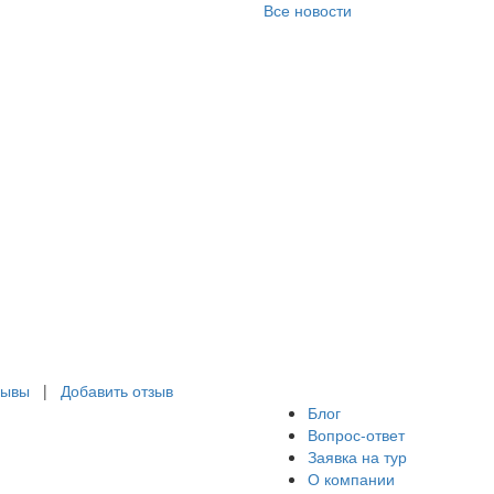
брожелательности,
Все новости
имания остался на
ежнем высоком
овне. Очень
агодарна менеджеру
рии Зиминой! Также
ень приятно, что
числяются бонусы за
ездки, которые
ижают стоимость
едующего
тешествия.
зывы
|
Добавить отзыв
Блог
Вопрос-ответ
Заявка на тур
О компании