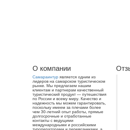
О компании
Отз
Самараинтур
является одним из
Уж
лидеров на самарском туристическом
рынке. Мы предлагаем нашим
(т
клиентам и партнерам качественный
туристический продукт — путешествия
Яр
по России и всему миру. Качество и
эт
надежность мы можем гарантировать,
поскольку имеем за плечами более
уж
чем 30-летний опыт работы, прямые
долгосрочные и отработанные
зд
контакты с ведущими
чт
международными и российскими
туроператорами и перевозчиками, а