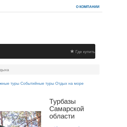
О КОМПАНИИ
Где купить
тдыха
жные туры
Событийные туры
Отдых на море
Турбазы
Самарской
области