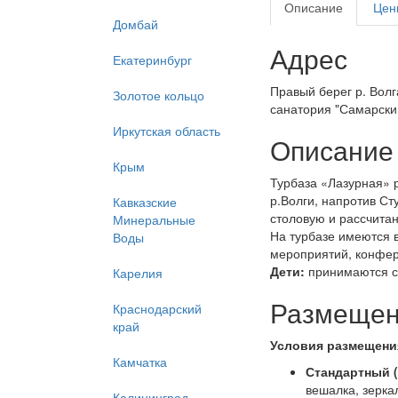
Описание
Цен
Домбай
Адрес
Екатеринбург
Правый берег р. Волг
Золотое кольцо
санатория "Самарский"
Иркутская область
Описание
Крым
Турбаза «Лазурная» 
р.Волги, напротив Ст
Кавказские
столовую и рассчита
Минеральные
На турбазе имеются 
Воды
мероприятий, конфере
Дети:
принимаются с 
Карелия
Размеще
Краснодарский
край
Условия размещени
Камчатка
Стандартный (
вешалка, зеркал
Калининград