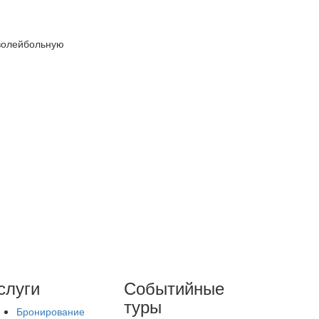
 волейбольную
слуги
Событийные
туры
Бронирование