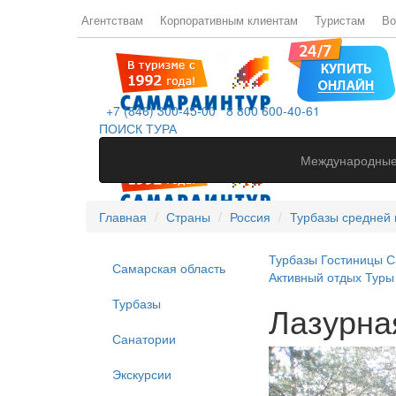
Агентствам
Корпоративным клиентам
Туристам
Во
+7 (846) 300-45-00
8 800 600-40-61
ПОИСК ТУРА
Международные
Главная
Страны
Россия
Турбазы средней 
Турбазы
Гостиницы
С
Самарская область
Активный отдых
Туры
Турбазы
Лазурна
Санатории
Экскурсии