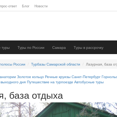
прос-ответ
Блог
Новости
 туры
Туры по России
Самара
Туры в рассрочку
полосы России
Турбазы Самарской области
Лазурная, база о
анатории
Золотое кольцо
Речные круизы
Санкт-Петербург
Горнолы
 выходного дня
Путешествие на турпоезде
Автобусные туры
я, база отдыха