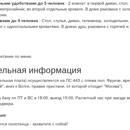
ными удобствами до 3 человек
- 2 комнат: в первой диван, стол,
лектрочайник; во второй отдельные кровати. В доме раковина с хол
рии.
вами до 4 человек
- Стол, стулья, диван, телевизор, холодильник,
т с односпальными кроватями. В домах душ, раковина с горячей и
питание по меню.
ельная информация
льная плата) осуществляется на ПС-443 с пляжа пол. Фрунзе, врем
, вниз к Волге, правее пристани, от которой отходит "Москва").
 базу по ПТ и ВС в 18:00, выезд 15:00. Расчетный час при заезде 
еджера.
ия:
тся полотенца - захватите с собой!