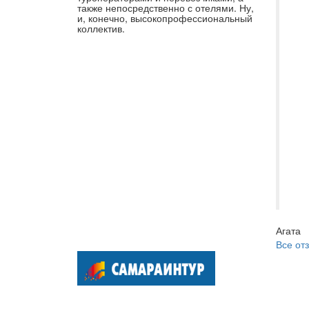
до
также непосредственно с отелями. Ну,
и, конечно, высокопрофессиональный
вн
коллектив.
пр
ур
бл
Ма
оч
на
по
сн
сл
пу
Агата
Все от