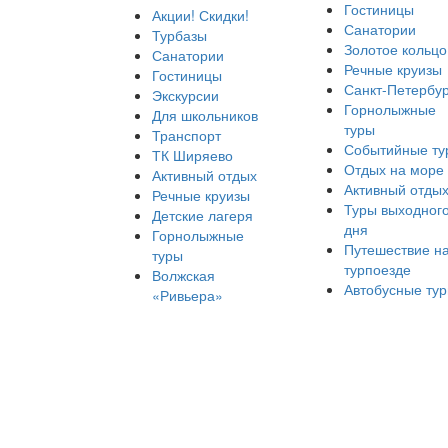
Гостиницы
Акции! Скидки!
Санатории
Турбазы
Золотое кольцо
Санатории
Речные круизы
Гостиницы
Санкт-Петербур
Экскурсии
Горнолыжные
Для школьников
туры
Транспорт
Событийные ту
ТК Ширяево
Отдых на море
Активный отдых
Активный отды
Речные круизы
Туры выходног
Детские лагеря
дня
Горнолыжные
Путешествие н
туры
турпоезде
Волжская
Автобусные ту
«Ривьера»