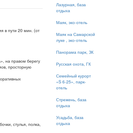
Лазурная, база
отдыха
Маяк, эко-отель
 в пути 20 мин. (от
Маяк на Самарской
луке , эко-отель
Панорама парк, ЗК
», на правом берегу
Русская охота, ГК
мов, просторную
Семейный курорт
поративных
«S 6-25», парк-
отель
Стрежень, база
отдыха
Усадьба, база
отдыха
очки, стулья, полка,