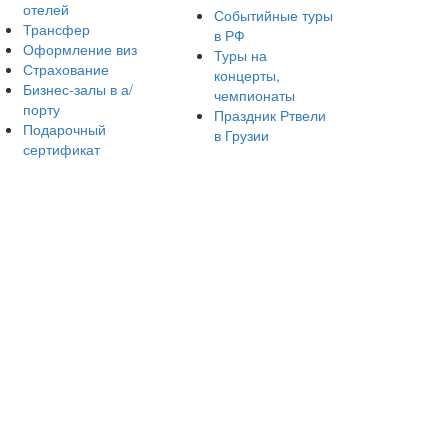
отелей
Событийные туры
Трансфер
в РФ
Оформление виз
Туры на
Страхование
концерты,
Бизнес-залы в а/
чемпионаты
порту
Праздник Ртвели
Подарочный
в Грузии
сертификат