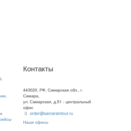
Контакты
д
+7(846) 300-45-00
8 800 600 40 61
443020, РФ, Самарская обл., г.
рию,
Самара,
ул. Самарская, д.51 - центральный
офис
ом
order@samaraintour.ru
 рейсы
Наши офисы