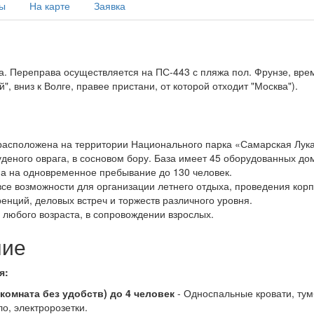
ы
На карте
Заявка
а. Переправа осуществляется на ПС-443 с пляжа пол. Фрунзе, время
, вниз к Волге, правее пристани, от которой отходит "Москва").
расположена на территории Национального парка «Самарская Лука
уденого оврага, в сосновом бору. База имеет 45 оборудованных до
на на одновременное пребывание до 130 человек.
все возможности для организации летнего отдыха, проведения кор
нций, деловых встреч и торжеств различного уровня.
любого возраста, в сопровождении взрослых.
ние
я:
комната без удобств) до 4 человек
- Односпальные кровати, тумб
о, электророзетки.