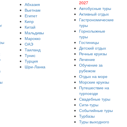
2027
Абхазия
Автобусные туры
Вьетнам
Активный отдых
Египет
Гастрономические
Кипр
г
туры
Китай
Горнолыжные
Мальдивы
туры
Марокко
ры
Гостиницы
ОАЭ
Детский отдых
Таиланд
х
Речные круизы
Тунис
о
Лечение
Турция
Обучение за
Шри-Ланка
а
рубежом
Отдых на море
ры
Морские круизы
Путешествие на
турпоезде
Свадебные туры
Сити-туры
Событийные туры
Турбазы
Туры выходного