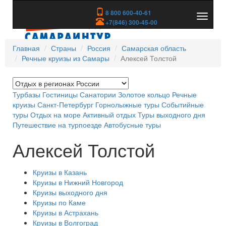
8 800 600-40-61
Показа
+7(846) 300-45-00
скрыть
меню
Главная
Страны
Россия
Самарская область
Речные круизы из Самары
Алексей Толстой
Турбазы
Гостиницы
Санатории
Золотое кольцо
Речные
круизы
Санкт-Петербург
Горнолыжные туры
Событийные
туры
Отдых на море
Активный отдых
Туры выходного дня
Путешествие на турпоезде
Автобусные туры
Алексей Толстой
Круизы в Казань
Круизы в Нижний Новгород
Круизы выходного дня
Круизы по Каме
Круизы в Астрахань
Круизы в Волгоград