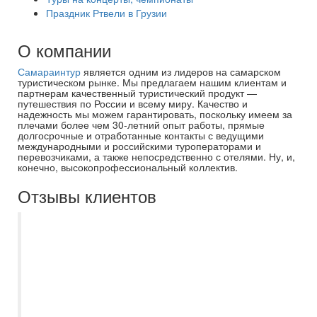
Праздник Ртвели в Грузии
О компании
Самараинтур
является одним из лидеров на самарском
туристическом рынке. Мы предлагаем нашим клиентам и
партнерам качественный туристический продукт —
путешествия по России и всему миру. Качество и
надежность мы можем гарантировать, поскольку имеем за
плечами более чем 30-летний опыт работы, прямые
долгосрочные и отработанные контакты с ведущими
международными и российскими туроператорами и
перевозчиками, а также непосредственно с отелями. Ну, и,
конечно, высокопрофессиональный коллектив.
Отзывы клиентов
Третий раз летаем с Самараинтур, всегда
все организованно и на высшем уровне.
Огромная благодарность менеджеру
Асмик, которая была на связи буквально
24/7, помогла быстро забронировать тур
по выгодной цене, так же сообщала о