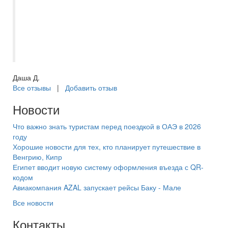
всех задержках рейса ,когда мы были на
отдыхе поддерживала связь и
подсказывала! Мы остались довольны!
Отдых прошел на ура!
Даша Д.
Все отзывы
|
Добавить отзыв
Новости
Что важно знать туристам перед поездкой в ОАЭ в 2026
году
Хорошие новости для тех, кто планирует путешествие в
Венгрию, Кипр
Египет вводит новую систему оформления въезда с QR-
кодом
Авиакомпания AZAL запускает рейсы Баку - Мале
Все новости
Контакты