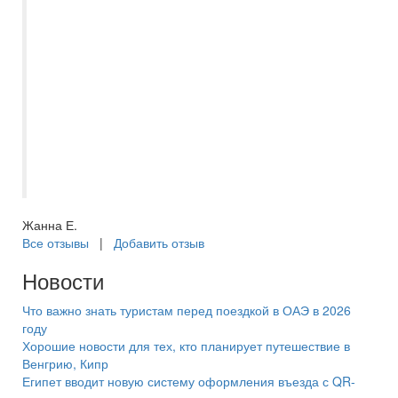
отзывчивый и интеллектуально развитый
специалист, который всегда подробно
расскажет и подскажет, правильный
Вариант выбора поездки. Наша семья
активные путишественники и за всё
время, Есения всегда была на связи во
время поездок. Рекомендуем как
отличного и ответственного
туроператора. Из 10 баллов 10+
Жанна Е.
Все отзывы
|
Добавить отзыв
Новости
Что важно знать туристам перед поездкой в ОАЭ в 2026
году
Хорошие новости для тех, кто планирует путешествие в
Венгрию, Кипр
Египет вводит новую систему оформления въезда с QR-