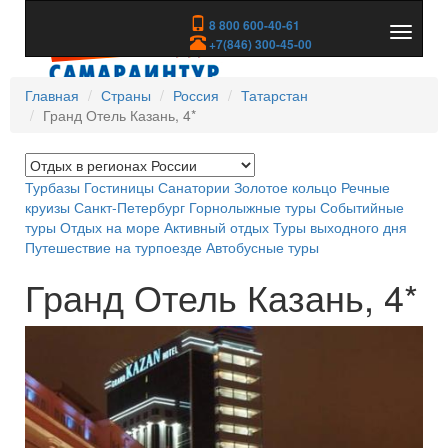
8 800 600-40-61
Показа
+7(846) 300-45-00
скрыть
меню
Главная
Страны
Россия
Татарстан
Гранд Отель Казань, 4*
Турбазы
Гостиницы
Санатории
Золотое кольцо
Речные
круизы
Санкт-Петербург
Горнолыжные туры
Событийные
туры
Отдых на море
Активный отдых
Туры выходного дня
Путешествие на турпоезде
Автобусные туры
Гранд Отель Казань, 4*