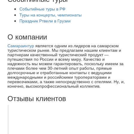
Событийные туры в РФ
Туры на концерты, чемпионаты
Праздник Ртвели в Грузии
О компании
Самараинтур
является одним из лидеров на самарском
туристическом рынке. Мы предлагаем нашим клиентам и
партнерам качественный туристический продукт —
путешествия по России и всему миру. Качество и
надежность мы можем гарантировать, поскольку имеем за
плечами более чем 30-летний опыт работы, прямые
долгосрочные и отработанные контакты с ведущими
международными и российскими туроператорами и
перевозчиками, а также непосредственно с отелями. Ну, и,
конечно, высокопрофессиональный коллектив.
Отзывы клиентов
С Есенией Полькиной, как
туроперагентом "Самараинтур" знакомы
больше 10 лет. Необыкновенно