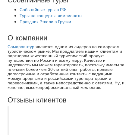
Событийные туры в РФ
Туры на концерты, чемпионаты
Праздник Ртвели в Грузии
О компании
Самараинтур
является одним из лидеров на самарском
туристическом рынке. Мы предлагаем нашим клиентам и
партнерам качественный туристический продукт —
путешествия по России и всему миру. Качество и
надежность мы можем гарантировать, поскольку имеем за
плечами более чем 30-летний опыт работы, прямые
долгосрочные и отработанные контакты с ведущими
международными и российскими туроператорами и
перевозчиками, а также непосредственно с отелями. Ну, и,
конечно, высокопрофессиональный коллектив.
Отзывы клиентов
Добрый день! Отзывы писать не умею…
Но очень хотела бы выразить огромную
благодарность Мироновой Евгении,