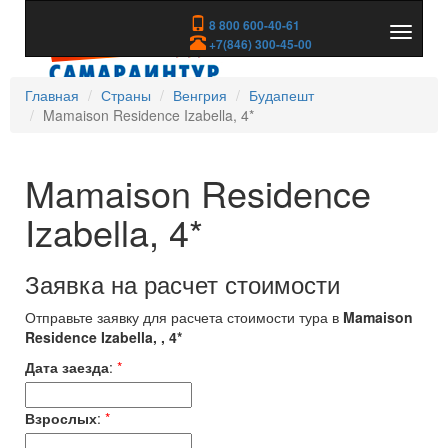
8 800 600-40-61
Показа
+7(846) 300-45-00
скрыть
меню
Главная
Страны
Венгрия
Будапешт
Mamaison Residence Izabella, 4*
Mamaison Residence
Izabella, 4*
Заявка на расчет стоимости
Отправьте заявку для расчета стоимости тура в
Mamaison
Residence Izabella, , 4*
Дата заезда
:
*
Взрослых
:
*