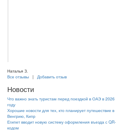
нашего бессменного менеджера
Евгению. Всегда на связи, помощь в
выборе отеля, или тура по Волге, отпуск
с ней становиться приятным и
комфортным, с самого начало
приобретения путёвки. Спасибо большое
за отпуск в этом году, вернулись из
Турции, шикарный отель, в Сиде.
Наталья З.
Все отзывы
|
Добавить отзыв
Новости
Что важно знать туристам перед поездкой в ОАЭ в 2026
году
Хорошие новости для тех, кто планирует путешествие в
Венгрию, Кипр
Египет вводит новую систему оформления въезда с QR-
кодом