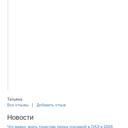
Есении, за помощь в организации нашего
отдыха в Турцию. Есения помогла с
выбором удобного для нас вылета,
порекомендовала инд.трансфер,
подробно рассказала всю необходимую
для поездки информацию. Была на связи
до вылета, поинтересовалась, как мы
долетели, все ли в порядке с
трансфором и размещением. Нам все
очень понравилось, теперь будем
планировать и выбирать с ней
следующие поездки. Рекомендую.
Татьяна
Все отзывы
|
Добавить отзыв
Новости
Что важно знать туристам перед поездкой в ОАЭ в 2026