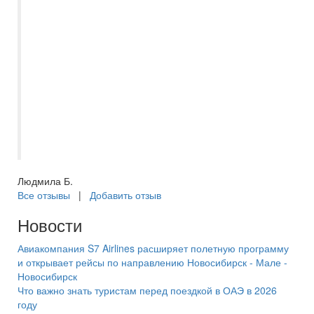
выбрали отель по отзывам - они были
правдивые?? Sea Beach Aqua Park
(Rotana) - приветливый персонал, без
наглости и хамства, чисто, опрятно, еда
свежая, но мы ели только понятную нам
еду, ее было предостаточно ?? Всей
команде спасибо - и кто отправил и кто
встретил и кто проводил нас?? До новых
встреч!
Людмила Б.
Все отзывы
|
Добавить отзыв
Новости
Авиакомпания S7 Airlines расширяет полетную программу
и открывает рейсы по направлению Новосибирск - Мале -
Новосибирск
Что важно знать туристам перед поездкой в ОАЭ в 2026
году