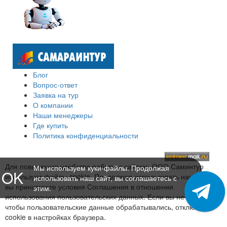
Блог
Вопрос-ответ
Заявка на тур
О компании
Наши менеджеры
Где купить
Политика конфиденциальности
Для повышения удобства работы с сайтом, ООО Саминтур
Мы используем куки-файлы. Продолжая
OK
использует файлы cookie. Продолжая использовать наш сайт,
использовать наш сайт, вы соглашаетесь с
вы принимаете условия Соглашения в отношении
этим.
использования пользовательских данных. Если вы не хотите,
чтобы пользовательские данные обрабатывались, отключите
cookie в настройках браузера.