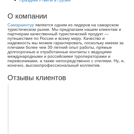
О компании
Самараинтур
является одним из лидеров на самарском
туристическом рынке. Мы предлагаем нашим клиентам и
партнерам качественный туристический продукт —
путешествия по России и всему миру. Качество и
надежность мы можем гарантировать, поскольку имеем за
плечами более чем 30-летний опыт работы, прямые
долгосрочные и отработанные контакты с ведущими
международными и российскими туроператорами и
перевозчиками, а также непосредственно с отелями. Ну, и,
конечно, высокопрофессиональный коллектив.
Отзывы клиентов
С нами работала Евгения - супер
вовлеченный специалист, все пояснила
многократно, бывало и повторяла, т к я с
дочкой летела впервые и много задавала
глупых вопросов) Сам тур нам
понравился, мы замечательно отдохнули,