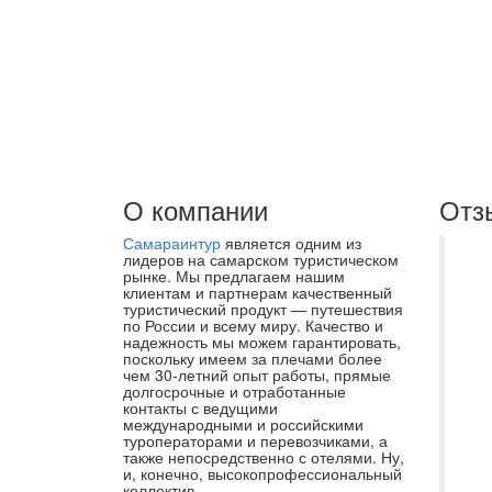
О компании
Отз
Самараинтур
является одним из
Не
лидеров на самарском туристическом
рынке. Мы предлагаем нашим
Са
клиентам и партнерам качественный
туристический продукт — путешествия
ос
по России и всему миру. Качество и
до
надежность мы можем гарантировать,
поскольку имеем за плечами более
бл
чем 30-летний опыт работы, прямые
долгосрочные и отработанные
ме
контакты с ведущими
Вс
международными и российскими
туроператорами и перевозчиками, а
от
также непосредственно с отелями. Ну,
и, конечно, высокопрофессиональный
во
коллектив.