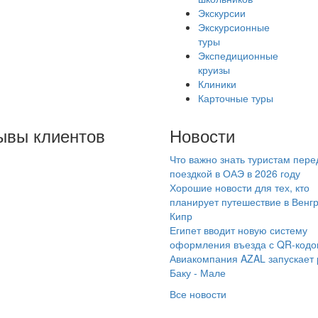
Экскурсии
Экскурсионные
туры
Экспедиционные
круизы
Клиники
Карточные туры
ывы клиентов
Новости
Что важно знать туристам пере
 первый раз летаем с
поездкой в ОАЭ в 2026 году
мараинтур и всегда
Хорошие новости для тех, кто
таемся очень
планирует путешествие в Венг
Кипр
вольны. Особую
Египет вводит новую систему
агодарность выражаю
оформления въезда с QR-код
неджеру Наталье.
Авиакомпания AZAL запускает
егда со мной на связи,
Баку - Мале
ветит на любой
Все новости
прос, проследит