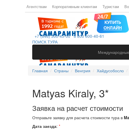
Агентствам
Корпоративным клиентам
Туристам
Во
+7 (846) 300-45-00
8 800 600-40-61
ПОИСК ТУРА
Международные
Главная
Страны
Венгрия
Хайдусобосло
Matyas Kiraly, 3*
Заявка на расчет стоимости
Отправьте заявку для расчета стоимости тура в
Ma
Дата заезда
:
*