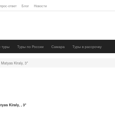
прос-ответ
Блог
Новости
 туры
Туры по России
Самара
Туры в рассрочку
Matyas Kiraly, 3*
tyas Kiraly, , 3*