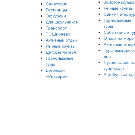
Золотое кольцо
Санатории
Речные круизы
Гостиницы
Санкт-Петербур
Экскурсии
Горнолыжные
Для школьников
туры
Транспорт
Событийные ту
ТК Ширяево
Отдых на море
Активный отдых
Активный отды
Речные круизы
Туры выходног
Детские лагеря
дня
Горнолыжные
Путешествие н
туры
турпоезде
Волжская
Автобусные ту
«Ривьера»