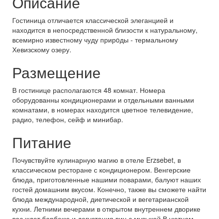
Описание
Гостиница отличается классической элеганцией и
находится в непосредственной близости к натуральному,
всемирно известному чуду прирoды - термальному
Хевизскому озеру.
Размещение
В гостинице располагаются 48 комнат. Номера
оборудованны кондиционерами и отдельными ванными
комнатами, в номерах находится цветное телевидение,
радио, телефон, сейф и минибар.
Питание
Почувствуйте кулинарную магию в отеле Erzsebet, в
классическом ресторане с кондиционером. Венгерские
блюда, приготовленные нашими поварами, балуют наших
гостей домашним вкусом. Конечно, также вы сможете найти
блюда международной, диетической и вегетарианской
кухни. Летними вечерами в открытом внутреннем дворике
вас ждет барбекю и дегустация вин с музыкой В уютном