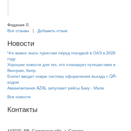
Будем что-то планировать на следующей
год, обязательно обращусь к вам!
Фидания Л.
Все отзывы
|
Добавить отзыв
Новости
Что важно знать туристам перед поездкой в ОАЭ в 2026
году
Хорошие новости для тех, кто планирует путешествие в
Венгрию, Кипр
Египет вводит новую систему оформления въезда с QR-
кодом
Авиакомпания AZAL запускает рейсы Баку - Мале
Все новости
Контакты
+7(846) 300-45-00
8 800 600 40 61
443020, РФ, Самарская обл., г. Самара,