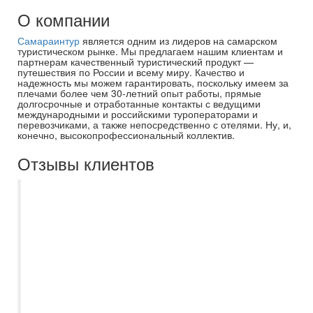
О компании
Самараинтур
является одним из лидеров на самарском
туристическом рынке. Мы предлагаем нашим клиентам и
партнерам качественный туристический продукт —
путешествия по России и всему миру. Качество и
надежность мы можем гарантировать, поскольку имеем за
плечами более чем 30-летний опыт работы, прямые
долгосрочные и отработанные контакты с ведущими
международными и российскими туроператорами и
перевозчиками, а также непосредственно с отелями. Ну, и,
конечно, высокопрофессиональный коллектив.
Отзывы клиентов
Хотим выразить Вам, вашей компании и
аэрофлоту благодарность за заботу и
организацию нашего отдыха. Большое
спасибо! Всё очень хорошо, отель вполне
оправдал свой рейтинг, всё
понравилось. Будем рады сотрудничать с
вами и впредь. Ваши контакты сохраню.