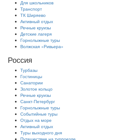
Для школьников
Транспорт
ТК Ширяево
Активный отдых
Речные круизы
Детские лагеря
Горнолыжные туры
Волжская «Ривьера»
Россия
Турбазы
Гостиницы
Санатории
Золотое кольцо
Речные круизы
Санкт-Петербург
Горнолыжные туры
Событийные туры
Отдых на море
Активный отдых
Туры выходного дня
Путешествие на турпоезде