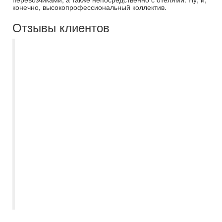
конечно, высокопрофессиональный коллектив.
Отзывы клиентов
Самараинтур - отличное агентство.
Всегда хорошие подборки туров.
Вежливые и заинтересованные в
качественном подборе условий для
каждого путешественника сотрудники.
Отдельное спасибо менеджеру Наталье
Кутыревой за внимательное отношение к
пожеланиям при выборе отеля, дельные
советы и своевременное
информирование обо всех изменениях
по вылетам. Всегда на связи, отвечает на
любые вопросы и уточнения. Спасибо. В
следующий раз снова к Вам!