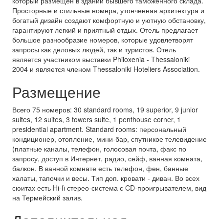
который размещен в здании бывшего таможенного склада.
Просторные и стильные номера, утонченная архитектура и
богатый дизайн создают комфортную и уютную обстановку,
гарантируют легкий и приятный отдых. Отель предлагает
большое разнообразие номеров, которые удовлетворят
запросы как деловых людей, так и туристов. Отель
является участником выставки Philoxenia - Thessaloniki
2004 и является членом Thessaloniki Hoteliers Association.
Размещение
Всего 75 номеров: 30 standard rooms, 19 superior, 9 junior
suites, 12 suites, 3 towers suite, 1 penthouse corner, 1
presidential apartment. Standard rooms: персональный
кондиционер, отопление, мини-бар, спутникое телевидение
(платные каналы, телефон, голосовая почта, факс по
запросу, доступ в Интернет, радио, сейф, ванная комната,
балкон. В ванной комнате есть телефон, фен, банные
халаты, тапочки и весы. Тип доп. кровати - диван. Во всех
сюитах есть Hi-fi стерео-система с CD-проигрывателем, вид
на Термейский залив.