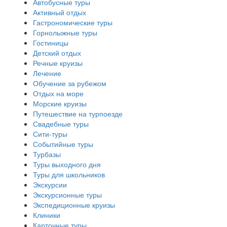
Автобусные туры
Активный отдых
Гастрономические туры
Горнолыжные туры
Гостиницы
Детский отдых
Речные круизы
Лечение
Обучение за рубежом
Отдых на море
Морские круизы
Путешествие на турпоезде
Свадебные туры
Сити-туры
Событийные туры
Турбазы
Туры выходного дня
Туры для школьников
Экскурсии
Экскурсионные туры
Экспедиционные круизы
Клиники
Карточные туры