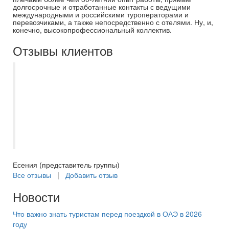
долгосрочные и отработанные контакты с ведущими
международными и российскими туроператорами и
перевозчиками, а также непосредственно с отелями. Ну, и,
конечно, высокопрофессиональный коллектив.
Отзывы клиентов
Экскурсия по храмам "Самара - город
всех вер" прошла замечательно, очень
понравилось. Гид - лучший!
Информативно доступно для учащихся
начальной школы. Учитель, родители и
дети довольны! Спасибо!
Есения (представитель группы)
Все отзывы
|
Добавить отзыв
Новости
Что важно знать туристам перед поездкой в ОАЭ в 2026
году