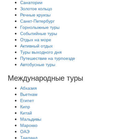
Санатории
Золотое кольцо
Речные круизы
Санкт-Петербург
Горнолыжные туры
Событийные туры
Отдых на море
Активный отдых
Туры выходного дня
Путешествие на турпоезде
Автобусные туры
Международные туры
Абхазия
Вьетнам
Египет
Кипр
Китай
Мальдивы
Марокко
ОАЭ
Таиланд