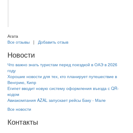
Также очень приятно, что начисляются
бонусы за поездки, которые снижают
стоимость следующего путешествия.
Агата
Все отзывы
|
Добавить отзыв
Новости
Что важно знать туристам перед поездкой в ОАЭ в 2026
году
Хорошие новости для тех, кто планирует путешествие в
Венгрию, Кипр
Египет вводит новую систему оформления въезда с QR-
кодом
Авиакомпания AZAL запускает рейсы Баку - Мале
Все новости
Контакты
+7(846) 300-45-00