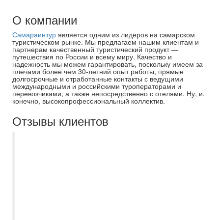
О компании
Самараинтур
является одним из лидеров на самарском
туристическом рынке. Мы предлагаем нашим клиентам и
партнерам качественный туристический продукт —
путешествия по России и всему миру. Качество и
надежность мы можем гарантировать, поскольку имеем за
плечами более чем 30-летний опыт работы, прямые
долгосрочные и отработанные контакты с ведущими
международными и российскими туроператорами и
перевозчиками, а также непосредственно с отелями. Ну, и,
конечно, высокопрофессиональный коллектив.
Отзывы клиентов
Уже в четвертый раз (теперь в Ростов и
Ярославль ) ездим через это агентство,
менеджер уже поменялся, а я всё здесь)
А почему? Потому что уровень общения,
доброжелательности, внимания остался
на прежнем высоком уровне. Очень
благодарна менеджеру Марии Зиминой!