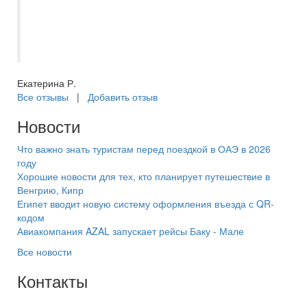
Дубае. Есть трансферы на частный и
общественный пляжи, а также до метро в
Дейре. Отдыхом очень довольны!
Екатерина Р.
Все отзывы
|
Добавить отзыв
Новости
Что важно знать туристам перед поездкой в ОАЭ в 2026
году
Хорошие новости для тех, кто планирует путешествие в
Венгрию, Кипр
Египет вводит новую систему оформления въезда с QR-
кодом
Авиакомпания AZAL запускает рейсы Баку - Мале
Все новости
Контакты
+7(846) 300-45-00