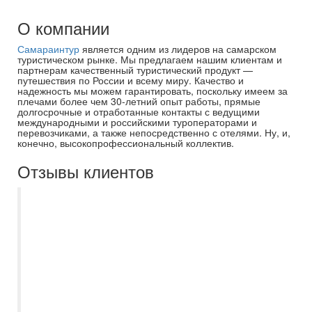
О компании
Самараинтур
является одним из лидеров на самарском
туристическом рынке. Мы предлагаем нашим клиентам и
партнерам качественный туристический продукт —
путешествия по России и всему миру. Качество и
надежность мы можем гарантировать, поскольку имеем за
плечами более чем 30-летний опыт работы, прямые
долгосрочные и отработанные контакты с ведущими
международными и российскими туроператорами и
перевозчиками, а также непосредственно с отелями. Ну, и,
конечно, высокопрофессиональный коллектив.
Отзывы клиентов
Благодарю менеджера Асмик за
успешный подбор тура в ОАЭ в эмират
Шарджа. Отдыхали в Nova park hotel 3*.
В отеле есть русскоговорящий персонал,
рядом находятся ТЦ и автобусная
остановка, с которой удобно
самостоятельно добираться до метро в