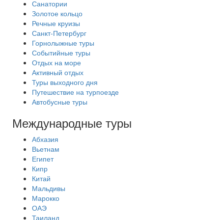
Санатории
Золотое кольцо
Речные круизы
Санкт-Петербург
Горнолыжные туры
Событийные туры
Отдых на море
Активный отдых
Туры выходного дня
Путешествие на турпоезде
Автобусные туры
Международные туры
Абхазия
Вьетнам
Египет
Кипр
Китай
Мальдивы
Марокко
ОАЭ
Таиланд