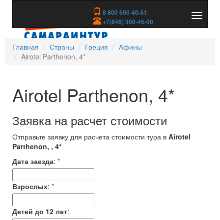
8 800 600-40-61
Показа
+7(846) 300-45-00
скрыть
меню
Главная
Страны
Греция
Афины
Airotel Parthenon, 4*
Airotel Parthenon, 4*
Заявка на расчет стоимости
Отправьте заявку для расчета стоимости тура в
Airotel
Parthenon, , 4*
Дата заезда
:
*
Взрослых
:
*
Детей до 12 лет
: