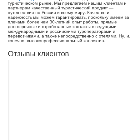
туристическом рынке. Мы предлагаем нашим клиентам и
партнерам качественный туристический продукт —
путешествия по России и всему миру. Качество и
надежность мы можем гарантировать, поскольку имеем за
плечами более чем 30-летний опыт работы, прямые
долгосрочные и отработанные контакты с ведущими
международными и российскими туроператорами и
перевозчиками, а также непосредственно с отелями. Ну, и,
конечно, высокопрофессиональный коллектив.
Отзывы клиентов
Спасибо большое менеджеру Евгении за
хорошо организованную групповую
поездку в Санкт-Петербург. Группа была
большая -48 человек, Евгения
посоветовала как и куда лучше
организовать посещения, чтобы не
пришлось ждать подгруппы. Вообще
график экскурсий был плотный и
насыщенный. Все довольны, получили
незабываемые впечатления. Евгения