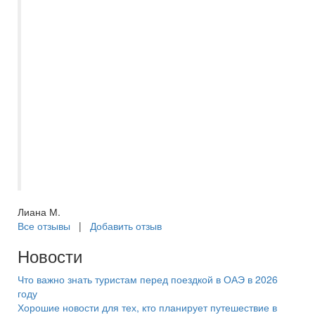
бронированию , все прошло просто на
высшем уровне! Были у Dana beach
resort. Отелем довольны ,встретили
хорошо. Экскурсии брали на месте!
Спасибо большое , Асмик за
отзывчивость ,всегда была на связи , в
любое время суток ! Видно ,что человек
любит свою работу! Еще раз спасибо
Самараинтур ! Если путешествия ,то
только с Вами !!!??????
Лиана М.
Все отзывы
|
Добавить отзыв
Новости
Что важно знать туристам перед поездкой в ОАЭ в 2026
году
Хорошие новости для тех, кто планирует путешествие в