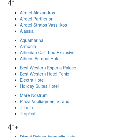
4*
Airotel Alexandros
Airotel Parthenon
Airotel Stratos Vassilikos
Alassia
Aquamarina
Armonia
Athenian Callirhoe Exclusive
Athens Acropol Hotel
Best Western Esperia Palace
Best Western Hotel Fenix
Electra Hotel
Holiday Suites Hotel
Mare Nostrum
Plaza Vouliagmeni Strand
Titania
Tropical
4*+
Divani Palace Acropolis Hotel