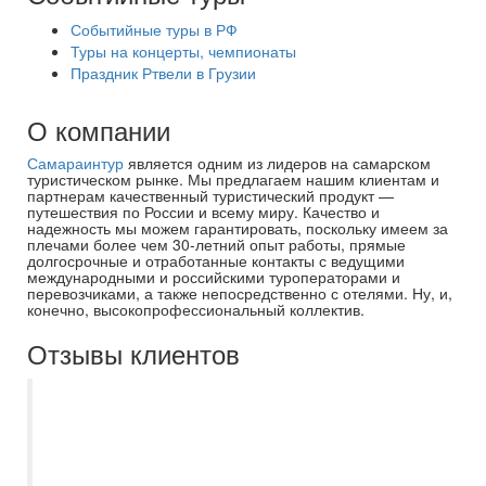
Событийные туры в РФ
Туры на концерты, чемпионаты
Праздник Ртвели в Грузии
О компании
Самараинтур
является одним из лидеров на самарском
туристическом рынке. Мы предлагаем нашим клиентам и
партнерам качественный туристический продукт —
путешествия по России и всему миру. Качество и
надежность мы можем гарантировать, поскольку имеем за
плечами более чем 30-летний опыт работы, прямые
долгосрочные и отработанные контакты с ведущими
международными и российскими туроператорами и
перевозчиками, а также непосредственно с отелями. Ну, и,
конечно, высокопрофессиональный коллектив.
Отзывы клиентов
Недавно вернулись с тура и очень
хочется оставить свою благодарность
Самараинтур , в особенности менеджеру
Асмик! Брали тур в Египет по раннему