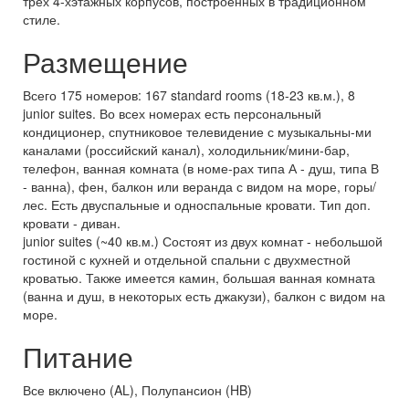
трёх 4-хэтажных корпусов, построенных в традиционном
стиле.
Размещение
Всего 175 номеров: 167 standard rooms (18-23 кв.м.), 8
junior suites. Во всех номерах есть персональный
кондиционер, спутниковое телевидение с музыкальны-ми
каналами (российский канал), холодильник/мини-бар,
телефон, ванная комната (в номе-рах типа А - душ, типа В
- ванна), фен, балкон или веранда с видом на море, горы/
лес. Есть двуспальные и односпальные кровати. Тип доп.
кровати - диван.
junior suites (~40 кв.м.) Состоят из двух комнат - небольшой
гостиной с кухней и отдельной спальни с двухместной
кроватью. Также имеется камин, большая ванная комната
(ванна и душ, в некоторых есть джакузи), балкон с видом на
море.
Питание
Все включено (AL), Полупансион (HB)