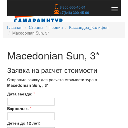
8 800 600-40-61
Показа
+7(846) 300-45-00
скрыть
меню
Главная
Страны
Греция
Кассандра_Калифея
Macedonian Sun, 3*
Macedonian Sun, 3*
Заявка на расчет стоимости
Отправьте заявку для расчета стоимости тура в
Macedonian Sun, , 3*
Дата заезда
:
*
Взрослых
:
*
Детей до 12 лет
: