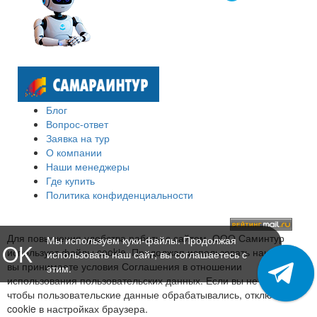
Блог
Вопрос-ответ
Заявка на тур
О компании
Наши менеджеры
Где купить
Политика конфиденциальности
Для повышения удобства работы с сайтом, ООО Саминтур
Мы используем куки-файлы. Продолжая
OK
использует файлы cookie. Продолжая использовать наш сайт,
использовать наш сайт, вы соглашаетесь с
вы принимаете условия Соглашения в отношении
этим.
использования пользовательских данных. Если вы не хотите,
чтобы пользовательские данные обрабатывались, отключите
cookie в настройках браузера.