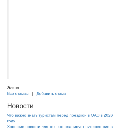
каким туроператором, была
заинтересована в том, чтобы мы были
полностью осведомлены,
предупреждала о небольшом изменении
времени вылета, помогла различными
советами, отвечала на все вопросы.
Впервые встречаю настолько
ответственного сотрудника. Отель
выбирали из множества, подобрали
оптимальный отель Десембер, свежий, с
хорошим обслуживанием.
Элина
Все отзывы
|
Добавить отзыв
Новости
Что важно знать туристам перед поездкой в ОАЭ в 2026
году
Хорошие новости для тех, кто планирует путешествие в