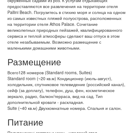
окруженных садами из роз. К услугам отдыхающих
предоставляются все развлечения на территории отеля
Pallini Beach. Погрузитесь в стихию моря и солнца на одном
из самых известных пляжей полуострова, расположенных
на территории отеля Athos Palace. Сочетание
великолепных природных пейзажей, квалифицированного
сервиса и теплой атмосферы сделают ваш отпуск в этом
отеле незабываемым. Возможно размещение с
маленькими домашними животными.
Размещение
Всего128 номеров (Standard rooms, Suites)
Standard room (~20 кв.м) Кондиционер (июль-август),
холодильник, спутниковое телевидение (российский канал),
сейф (за доплату), телефон, душ, фен, косметическое
зеркало, радио, балкон/терраса, вид на сад. Тип
дополнительной кровати - раскладная.
Suite (~40 кв.м) Двухкомнатные номера. Спальня и салон.
Питание
Полупансион: завтрак и ужин - шведский стол.