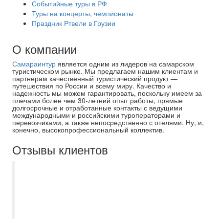
Событийные туры в РФ
Туры на концерты, чемпионаты
Праздник Ртвели в Грузии
О компании
Самараинтур
является одним из лидеров на самарском
туристическом рынке. Мы предлагаем нашим клиентам и
партнерам качественный туристический продукт —
путешествия по России и всему миру. Качество и
надежность мы можем гарантировать, поскольку имеем за
плечами более чем 30-летний опыт работы, прямые
долгосрочные и отработанные контакты с ведущими
международными и российскими туроператорами и
перевозчиками, а также непосредственно с отелями. Ну, и,
конечно, высокопрофессиональный коллектив.
Отзывы клиентов
Съездили в мае в Нячанг, Вьетнам. Все
понравилось, организация поездки
идеальная. Большое спасибо Наталье,
подсказала, откуда лучше вылетать и