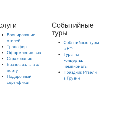
слуги
Событийные
туры
Бронирование
отелей
Событийные туры
Трансфер
в РФ
Оформление виз
Туры на
Страхование
концерты,
Бизнес-залы в а/
чемпионаты
порту
Праздник Ртвели
Подарочный
в Грузии
сертификат