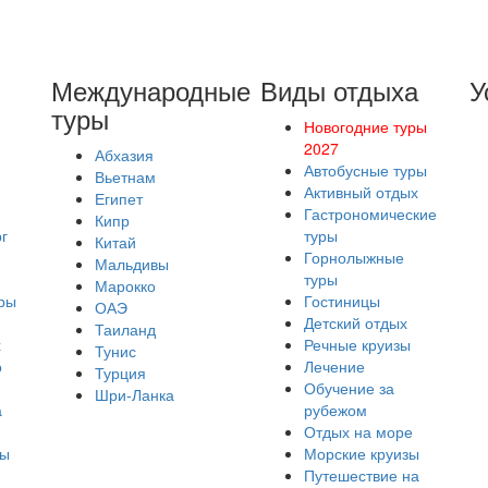
Международные
Виды отдыха
У
туры
Новогодние туры
2027
Абхазия
Автобусные туры
Вьетнам
Активный отдых
Египет
Гастрономические
Кипр
г
туры
Китай
Горнолыжные
Мальдивы
туры
Марокко
ры
Гостиницы
ОАЭ
Детский отдых
Таиланд
х
Речные круизы
Тунис
о
Лечение
Турция
Обучение за
Шри-Ланка
а
рубежом
Отдых на море
ры
Морские круизы
Путешествие на