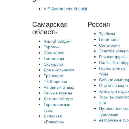
VIP Apartments Kriopigi
Самарская
Россия
область
Турбазы
Гостиницы
Акции! Скидки!
Санатории
Турбазы
Золотое кольцо
Санатории
Речные круизы
Гостиницы
Санкт-Петербур
Экскурсии
Горнолыжные
Для школьников
туры
Транспорт
Событийные ту
ТК Ширяево
Отдых на море
Активный отдых
Активный отды
Речные круизы
Туры выходног
Детские лагеря
дня
Горнолыжные
Путешествие н
туры
турпоезде
Волжская
Автобусные ту
«Ривьера»