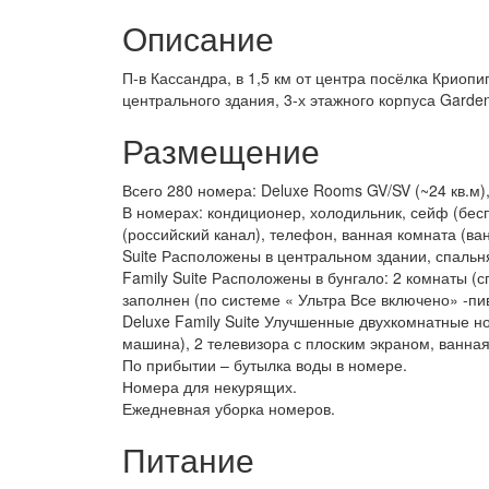
Описание
П-в Кассандра, в 1,5 км от центра посёлка Криопиг
центрального здания, 3-х этажного корпуса Garde
Размещение
Всего 280 номера: Deluxe Rooms GV/SV (~24 кв.м), Ex
В номерах: кондиционер, холодильник, сейф (бесп
(российский канал), телефон, ванная комната (ва
Suite Расположены в центральном здании, спальня
Family Suite Расположены в бунгало: 2 комнаты (
заполнен (по системе « Ультра Все включено» -пи
Deluxe Family Suite Улучшенные двухкомнатные но
машина), 2 телевизора с плоским экраном, ванная
По прибытии – бутылка воды в номере.
Номера для некурящих.
Ежедневная уборка номеров.
Питание