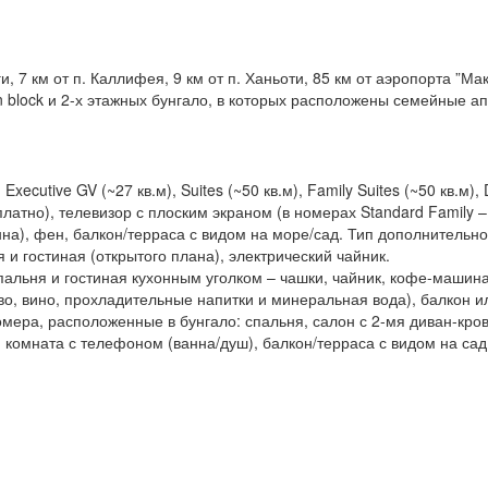
и, 7 км от п. Каллифея, 9 км от п. Ханьоти, 85 км от аэропорта ”Ма
n block и 2-х этажных бунгало, в которых расположены семейные а
ecutive GV (~27 кв.м), Suites (~50 кв.м), Family Suites (~50 кв.м), D
латно), телевизор с плоским экраном (в номерах Standard Family 
нна), фен, балкон/терраса с видом на море/сад. Тип дополнительно
 и гостиная (открытого плана), электрический чайник.
спальня и гостиная кухонным уголком – чашки, чайник, кофе-машин
во, вино, прохладительные напитки и минеральная вода), балкон ил
мера, расположенные в бунгало: спальня, салон с 2-мя диван-кров
 комната с телефоном (ванна/душ), балкон/терраса с видом на са