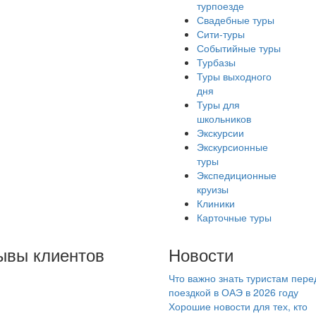
турпоезде
Свадебные туры
Сити-туры
Событийные туры
Турбазы
Туры выходного
дня
Туры для
школьников
Экскурсии
Экскурсионные
туры
Экспедиционные
круизы
Клиники
Карточные туры
ывы клиентов
Новости
Что важно знать туристам пере
Есенией Полькиной,
поездкой в ОАЭ в 2026 году
к туроперагентом
Хорошие новости для тех, кто