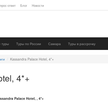
прос-ответ
Блог
Новости
 туры
Туры по России
Самара
Туры в рассрочку
иги
Kassandra Palace Hotel, 4*+
tel, 4*+
ssandra Palace Hotel, , 4*+