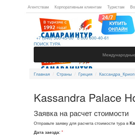
Агентствам
Корпоративным клиентам
Туристам
Во
+7 (846) 300-45-00
8 800 600-40-61
ПОИСК ТУРА
Международные
Главная
Страны
Греция
Кассандра_Криоп
Kassandra Palace Ho
Заявка на расчет стоимости
Отправьте заявку для расчета стоимости тура в
Ka
Дата заезда
:
*