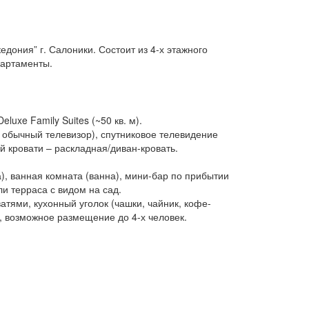
кедония” г. Салоники. Состоит из 4-х этажного
партаменты.
eluxe Family Suites (~50 кв. м).
– обычный телевизор), спутниковое телевидение
й кровати – раскладная/диван-кровать.
а), ванная комната (ванна), мини-бар по прибытии
и терраса с видом на сад.
атями, кухонный уголок (чашки, чайник, кофе-
д, возможное размещение до 4-х человек.