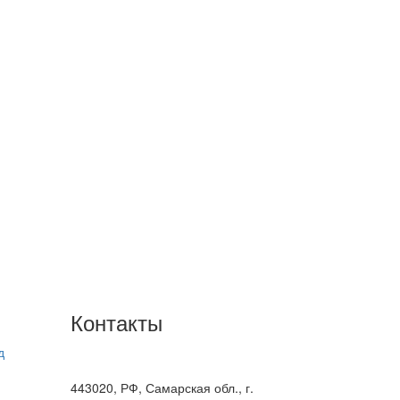
Контакты
д
+7(846) 300-45-00
8 800 600 40 61
443020, РФ, Самарская обл., г.