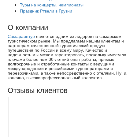
Туры на концерты, чемпионаты
Праздник Ртвели в Грузии
О компании
Самараинтур
является одним из лидеров на самарском
туристическом рынке. Мы предлагаем нашим клиентам и
партнерам качественный туристический продукт —
путешествия по России и всему миру. Качество и
надежность мы можем гарантировать, поскольку имеем за
плечами более чем 30-летний опыт работы, прямые
долгосрочные и отработанные контакты с ведущими
международными и российскими туроператорами и
перевозчиками, а также непосредственно с отелями. Ну, и,
конечно, высокопрофессиональный коллектив.
Отзывы клиентов
Лучшая организация отдыха в Самаре!
От покупки билетов, до организации
детских лагерей, детских иногородних
экскурсий, зарубежного и санаторного
отдыха! Все всегда оптимальное и