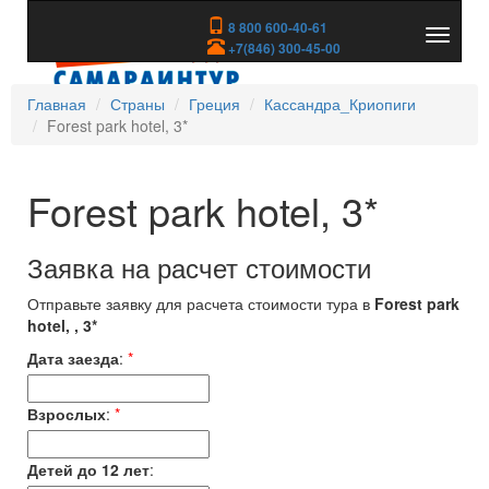
8 800 600-40-61
Показа
+7(846) 300-45-00
скрыть
меню
Главная
Страны
Греция
Кассандра_Криопиги
Forest park hotel, 3*
Forest park hotel, 3*
Заявка на расчет стоимости
Отправьте заявку для расчета стоимости тура в
Forest park
hotel, , 3*
Дата заезда
:
*
Взрослых
:
*
Детей до 12 лет
: