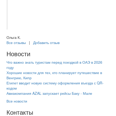
лучшего качества! Особенно хочется
отметить менеджеров Миронову
Евгению, Никола Светлану и Ирину
Романову. Спасибо большое.
Ольга К.
Все отзывы
|
Добавить отзыв
Новости
Что важно знать туристам перед поездкой в ОАЭ в 2026
году
Хорошие новости для тех, кто планирует путешествие в
Венгрию, Кипр
Египет вводит новую систему оформления въезда с QR-
кодом
Авиакомпания AZAL запускает рейсы Баку - Мале
Все новости
Контакты