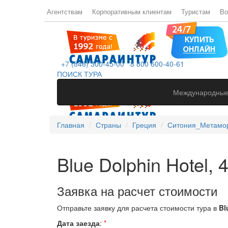
Агентствам
Корпоративным клиентам
Туристам
Во
+7 (846) 300-45-00
8 800 600-40-61
ПОИСК ТУРА
Международные
Главная
Страны
Греция
Ситония_Метамо
Blue Dolphin Hotel, 4
Заявка на расчет стоимости
Отправьте заявку для расчета стоимости тура в
Bl
Дата заезда
:
*