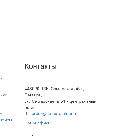
Контакты
д
+7(846) 300-45-00
8 800 600 40 61
443020, РФ, Самарская обл., г.
рию,
Самара,
ул. Самарская, д.51 - центральный
офис
ом
order@samaraintour.ru
 рейсы
Наши офисы