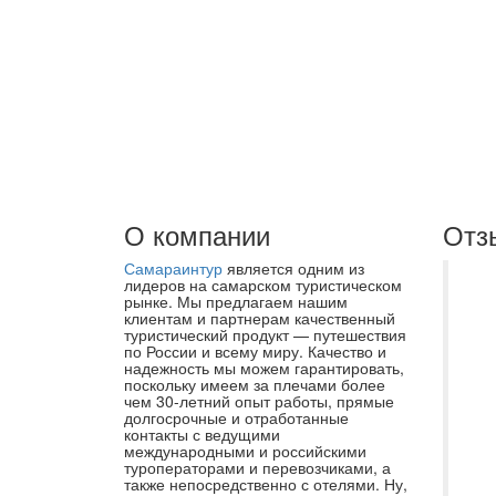
О компании
Отз
Самараинтур
является одним из
От
лидеров на самарском туристическом
рынке. Мы предлагаем нашим
ту
клиентам и партнерам качественный
туристический продукт — путешествия
эк
по России и всему миру. Качество и
эк
надежность мы можем гарантировать,
поскольку имеем за плечами более
пр
чем 30-летний опыт работы, прямые
долгосрочные и отработанные
ур
контакты с ведущими
го
международными и российскими
туроператорами и перевозчиками, а
пр
также непосредственно с отелями. Ну,