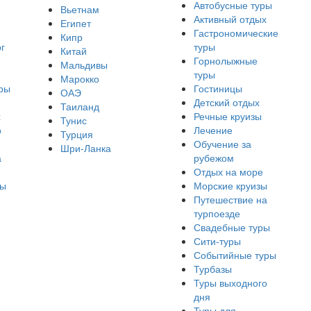
Автобусные туры
Вьетнам
Активный отдых
Египет
Гастрономические
Кипр
г
туры
Китай
Горнолыжные
Мальдивы
туры
Марокко
ры
Гостиницы
ОАЭ
Детский отдых
Таиланд
х
Речные круизы
Тунис
о
Лечение
Турция
Обучение за
Шри-Ланка
а
рубежом
Отдых на море
ры
Морские круизы
Путешествие на
турпоезде
Свадебные туры
Сити-туры
Событийные туры
Турбазы
Туры выходного
дня
Туры для