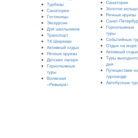
Санатории
Турбазы
Золотое кольцо
Санатории
Речные круизы
Гостиницы
Санкт-Петербур
Экскурсии
Горнолыжные
Для школьников
туры
Транспорт
Событийные ту
ТК Ширяево
Отдых на море
Активный отдых
Активный отды
Речные круизы
Туры выходног
Детские лагеря
дня
Горнолыжные
Путешествие н
туры
турпоезде
Волжская
Автобусные ту
«Ривьера»