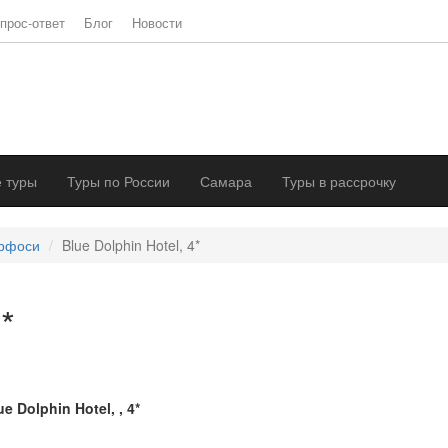
прос-ответ
Блог
Новости
 туры
Туры по России
Самара
Туры в рассрочку
рфоси
Blue Dolphin Hotel, 4*
*
ue Dolphin Hotel, , 4*