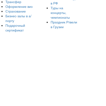
Трансфер
в РФ
Оформление виз
Туры на
Страхование
концерты,
Бизнес-залы в а/
чемпионаты
порту
Праздник Ртвели
Подарочный
в Грузии
сертификат