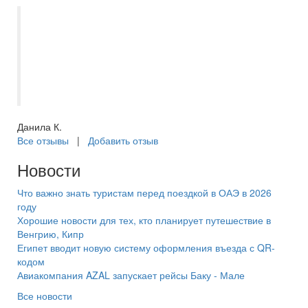
Отличная компания и организация
отдыха в целом. Несколько моих туров
подбирала и сопровождала Дробова
Ирина - прекрасный специалист.
Рекомендую.
Данила К.
Все отзывы
|
Добавить отзыв
Новости
Что важно знать туристам перед поездкой в ОАЭ в 2026
году
Хорошие новости для тех, кто планирует путешествие в
Венгрию, Кипр
Египет вводит новую систему оформления въезда с QR-
кодом
Авиакомпания AZAL запускает рейсы Баку - Мале
Все новости