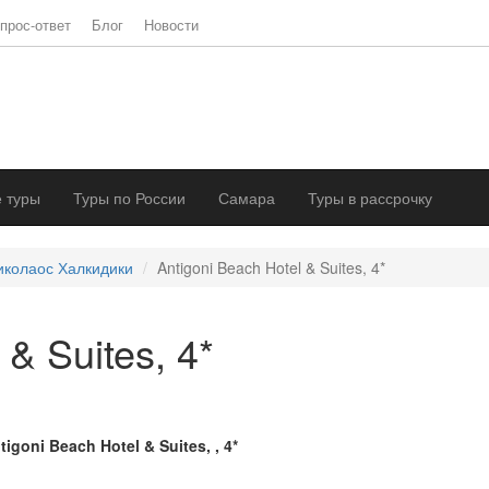
прос-ответ
Блог
Новости
 туры
Туры по России
Самара
Туры в рассрочку
иколаос Халкидики
Antigoni Beach Hotel & Suites, 4*
 & Suites, 4*
tigoni Beach Hotel & Suites, , 4*