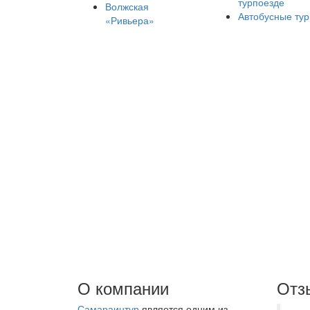
турпоезде
Волжская
Автобусные ту
«Ривьера»
О компании
Отз
Самараинтур
является одним из