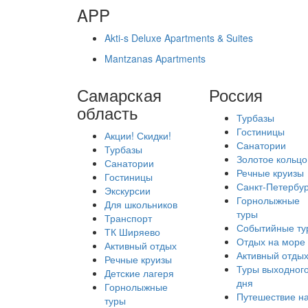
APP
Akti-s Deluxe Apartments & Suites
Mantzanas Apartments
Самарская
Россия
область
Турбазы
Гостиницы
Акции! Скидки!
Санатории
Турбазы
Золотое кольцо
Санатории
Речные круизы
Гостиницы
Санкт-Петербур
Экскурсии
Горнолыжные
Для школьников
туры
Транспорт
Событийные ту
ТК Ширяево
Отдых на море
Активный отдых
Активный отды
Речные круизы
Туры выходног
Детские лагеря
дня
Горнолыжные
Путешествие н
туры