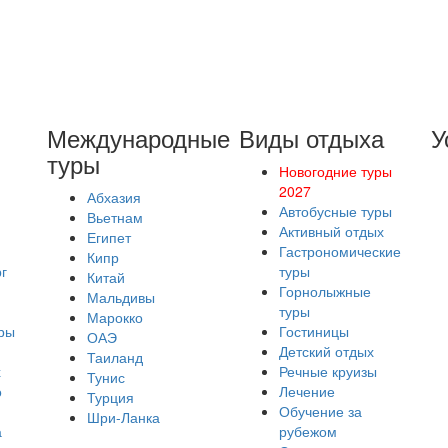
Международные
Виды отдыха
У
туры
Новогодние туры
2027
Абхазия
Автобусные туры
Вьетнам
Активный отдых
Египет
Гастрономические
Кипр
г
туры
Китай
Горнолыжные
Мальдивы
туры
Марокко
ры
Гостиницы
ОАЭ
Детский отдых
Таиланд
х
Речные круизы
Тунис
о
Лечение
Турция
Обучение за
Шри-Ланка
а
рубежом