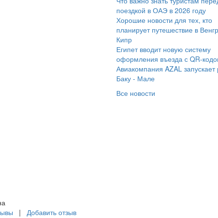
Что важно знать туристам пере
ли с двумя группами
поездкой в ОАЭ в 2026 году
ладшей и старшей) на
Хорошие новости для тех, кто
есте в Самарском
планирует путешествие в Венг
Кипр
сударственном
Египет вводит новую систему
дицинском
оформления въезда с QR-код
иверситете 21 марта
Авиакомпания AZAL запускает
26 - насыщенно и
Баку - Мале
тересно. Младшая
Все новости
уппа через 1 час 10
н уже выдохлась.
аршая была готова
ти на третью станцию,
к душевно пошло.
агодарим за
ганизацию экскурсии!
на
зывы
|
Добавить отзыв