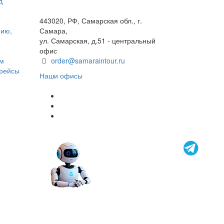
д
+7(846) 300-45-00
8 800 600 40 61
443020, РФ, Самарская обл., г.
рию,
Самара,
ул. Самарская, д.51 - центральный
офис
ом
order@samaraintour.ru
 рейсы
Наши офисы