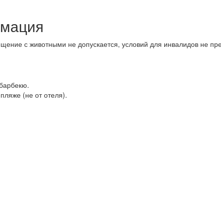
рмация
мещение с животными не допускается, условий для инвалидов не пр
 барбекю.
ляже (не от отеля).