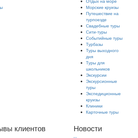
Отдых на море
ры
Морские круизы
Путешествие на
турпоезде
Свадебные туры
Сити-туры
Событийные туры
Турбазы
Туры выходного
дня
Туры для
школьников
Экскурсии
Экскурсионные
туры
Экспедиционные
круизы
Клиники
Карточные туры
ывы клиентов
Новости