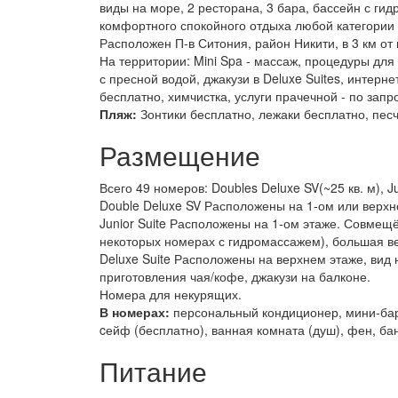
виды на море, 2 ресторана, 3 бара, бассейн с г
комфортного спокойного отдыха любой категории 
Расположен П-в Ситония, район Никити, в 3 км от 
На территории: Mini Spa - массаж, процедуры для 
с пресной водой, джакузи в Deluxe Suites, интерне
бесплатно, химчистка, услуги прачечной - по запр
Пляж:
Зонтики бесплатно, лежаки бесплатно, песч
Размещение
Всего 49 номеров: Doubles Deluxe SV(~25 кв. м), Juni
Double Deluxe SV Расположены на 1-ом или верхне
Junior Suite Расположены на 1-ом этаже. Совмещё
некоторых номерах с гидромассажем), большая в
Deluxe Suite Расположены на верхнем этаже, вид
приготовления чая/кофе, джакузи на балконе.
Номера для некурящих.
В номерах:
персональный кондиционер, мини-бар,
cейф (бесплатно), ванная комната (душ), фен, ба
Питание