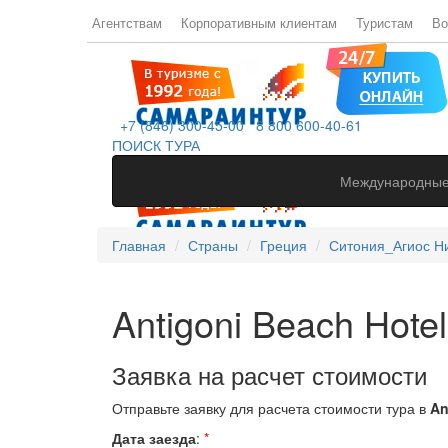
Агентствам
Корпоративным клиентам
Туристам
Во
+7 (846) 300-45-00
8 800 600-40-61
ПОИСК ТУРА
Международные
Главная
Страны
Греция
Ситония_Агиос Н
Antigoni Beach Hotel
Заявка на расчет стоимости
Отправьте заявку для расчета стоимости тура в
An
Дата заезда
:
*