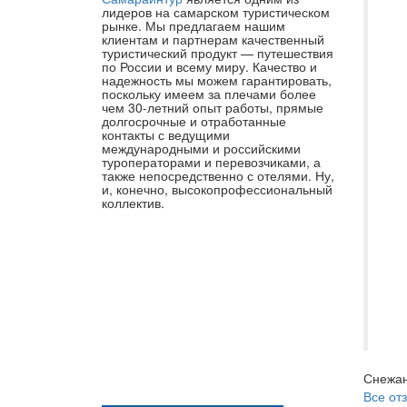
Бы
лидеров на самарском туристическом
рынке. Мы предлагаем нашим
(м
клиентам и партнерам качественный
туристический продукт — путешествия
кв
по России и всему миру. Качество и
Го
надежность мы можем гарантировать,
поскольку имеем за плечами более
Ме
чем 30-летний опыт работы, прямые
долгосрочные и отработанные
Ун
контакты с ведущими
20
международными и российскими
туроператорами и перевозчиками, а
ин
также непосредственно с отелями. Ну,
и, конечно, высокопрофессиональный
гр
коллектив.
ми
Ст
ид
та
Бл
ор
Снежа
Все от