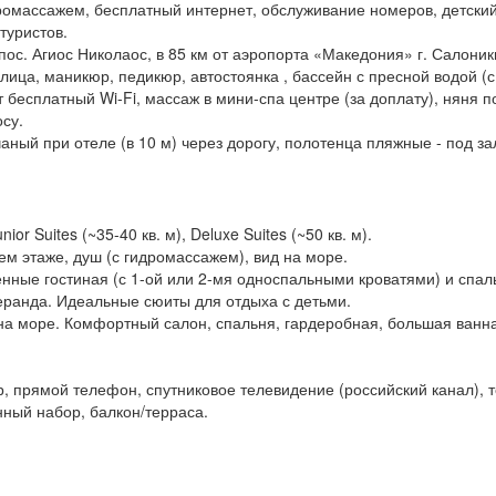
идромассажем, бесплатный интернет, обслуживание номеров, детски
туристов.
пос. Агиос Николаос, в 85 км от аэропорта «Македония» г. Салоник
лица, маникюр, педикюр, автостоянка , бассейн с пресной водой (с
т бесплатный Wi-Fi, массаж в мини-спа центре (за доплату), няня п
осу.
аный при отеле (в 10 м) через дорогу, полотенца пляжные - под за
or Suites (~35-40 кв. м), Deluxe Suites (~50 кв. м).
м этаже, душ (с гидромассажем), вид на море.
нные гостиная (с 1-ой или 2-мя односпальными кроватями) и спаль
еранда. Идеальные сюиты для отдыха с детьми.
 на море. Комфортный салон, спальня, гардеробная, большая ванн
 прямой телефон, спутниковое телевидение (российский канал), т
нный набор, балкон/терраса.