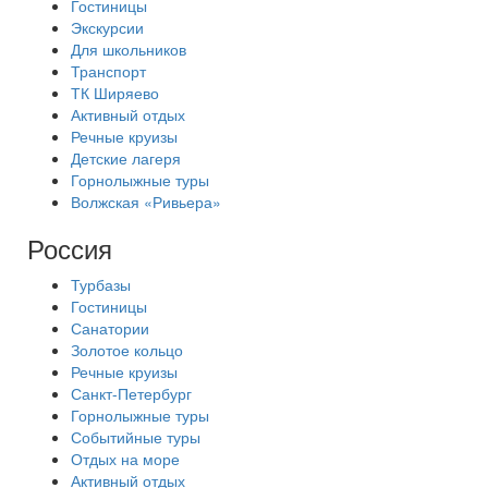
Гостиницы
Экскурсии
Для школьников
Транспорт
ТК Ширяево
Активный отдых
Речные круизы
Детские лагеря
Горнолыжные туры
Волжская «Ривьера»
Россия
Турбазы
Гостиницы
Санатории
Золотое кольцо
Речные круизы
Санкт-Петербург
Горнолыжные туры
Событийные туры
Отдых на море
Активный отдых