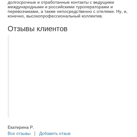
долгосрочные и отработанные контакты с ведущими
международными и российскими туроператорами и
перевозчиками, а также непосредственно с отелями. Ну, и,
конечно, высокопрофессиональный коллектив.
Отзывы клиентов
Благодарю менеджера Асмик за
успешный подбор тура в ОАЭ в эмират
Шарджа. Отдыхали в Nova park hotel 3*.
В отеле есть русскоговорящий персонал,
рядом находятся ТЦ и автобусная
остановка, с которой удобно
самостоятельно добираться до метро в
Дубае. Есть трансферы на частный и
общественный пляжи, а также до метро в
Дейре. Отдыхом очень довольны!
Екатерина Р.
Все отзывы
|
Добавить отзыв