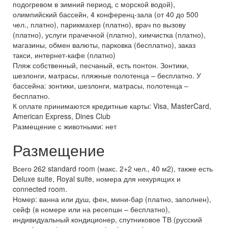
подогревом в зимний период, с морской водой),
олимпийский бассейн, 4 конференц-зала (от 40 до 500
чел., платно), парикмахер (платно), врач по вызову
(платно), услуги прачечной (платно), химчистка (платно),
магазины, обмен валюты, парковка (бесплатно), заказ
такси, интернет-кафе (платно)
Пляж собственный, песчаный, есть понтон. Зонтики,
шезлонги, матрасы, пляжные полотенца – бесплатно. У
бассейна: зонтики, шезлонги, матрасы, полотенца –
бесплатно.
К оплате принимаются кредитные карты: Visa, MasterCard,
American Express, Dines Club
Размещение с животными: нет
Размещение
Всего 262 standard room (макс. 2+2 чел., 40 м2), также есть
Deluxe suite, Royal suite, номера для некурящих и
connected room.
Номер: ванна или душ, фен, мини-бар (платно, заполнен),
сейф (в номере или на ресепшн – бесплатно),
индивидуальный кондиционер, спутниковое TВ (русский