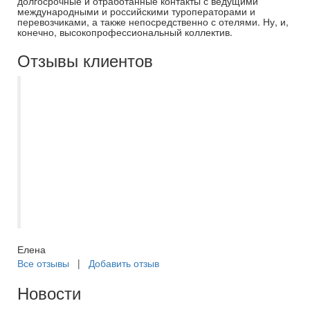
долгосрочные и отработанные контакты с ведущими
международными и российскими туроператорами и
перевозчиками, а также непосредственно с отелями. Ну, и,
конечно, высокопрофессиональный коллектив.
Отзывы клиентов
Добрый день. Ездили в тур Северная
Венеция + Карелия через Самараинтур.
Менеджер Миронова Евгения. Все
документы оформлены мгновенно. Все
четко, быстро, на все наши вопросы
получили консультацию и помощь.
Большое спасибо за четкую организацию.
Надеемся на скорую встречу.
Елена
Все отзывы
|
Добавить отзыв
Новости