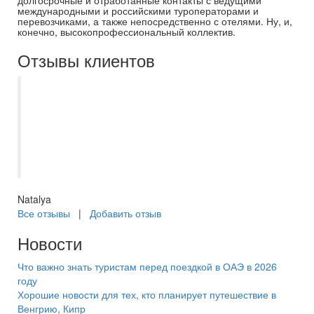
долгосрочные и отработанные контакты с ведущими
международными и российскими туроператорами и
перевозчиками, а также непосредственно с отелями. Ну, и,
конечно, высокопрофессиональный коллектив.
Отзывы клиентов
Как всегда все прошло на отлично.
Сотрудники всегда на связи. Виктория
менеджер все объяснила, проблем не
возникло, помогла детям сделать
сюрприз ??
Natalya
Все отзывы
|
Добавить отзыв
Новости
Что важно знать туристам перед поездкой в ОАЭ в 2026
году
Хорошие новости для тех, кто планирует путешествие в
Венгрию, Кипр