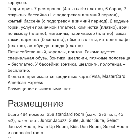
корпусов.
Территория: 7 ресторанов (4 a la carte платно), 6 баров, 2
открытых бассейна (1 с подогревом в зимний период),
крытый бассейн (с подогревом в зимний период), 2 водные
горки, услуги прачечной (платно), химчистка (платно), врач
по вызову (платно), магазины, парикмахер (платно), заказ
такси, парковка (бесплатно), обмен валюты, интернет-кафе
(платно), автобус до города (платно)
Пляж собственный, кораллы, понтон. Рекомендуется
специальная обувь. Зонтики, шезлонги, пляжные полотенца
– бесплатно. У бассейна: зонтики, шезлонги, полотенца –
бесплатно.
К оплате принимаются кредитные карты:Visa, MasterCard,
American Express
Размещение с животными: нет
Размещение
Всего 484 номера: 256 standard room (макс. 2+2 чел., 45
м2), также есть Junior Jacuzzi Suite, Junior Suite, Select
Jacuzzi Room, Swim Up Room, Kids Den Room, Select Room
и connected room.