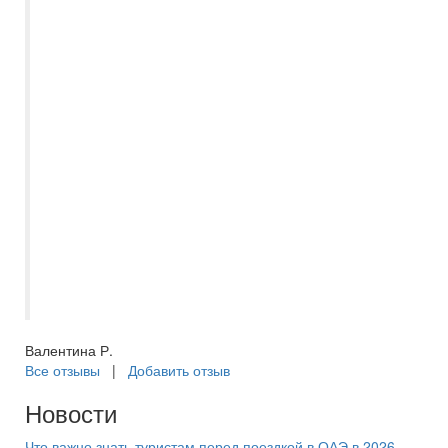
необходимое, убираются каждый день, а
питание разнообразное и очень вкусное,
фрукты и сладости в достатке! Каждый
вечер анимация, днем тоже много
активностей. Отличный подозреваемый
бассейн. Вход в море отличный! Брали
экскурсии, все понравилось. Шикарная
экскурсия "Сафари" и "Морская прогулка
Египеткая Венеция", катали на банане,
кормили, ныряли и рыбок смотрели в
батискафе! В общем, все очень
понравилось!??
Валентина Р.
Все отзывы
|
Добавить отзыв
Новости
Что важно знать туристам перед поездкой в ОАЭ в 2026