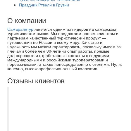
Праздник Ртвели в Грузии
О компании
Самараинтур
является одним из лидеров на самарском
туристическом рынке. Мы предлагаем нашим клиентам и
партнерам качественный туристический продукт —
путешествия по России и всему миру. Качество и
надежность мы можем гарантировать, поскольку имеем за
плечами более чем 30-летний опыт работы, прямые
долгосрочные и отработанные контакты с ведущими
международными и российскими туроператорами и
перевозчиками, а также непосредственно с отелями. Ну, и,
конечно, высокопрофессиональный коллектив.
Отзывы клиентов
Спасибо большое менеджеру
Дорошкевич Екатерине за то, что
посоветовала именно этот отель Sunny
Days El Palacio, остались от него в
восторге! Номера приличные, кровати
большие, в номере есть все