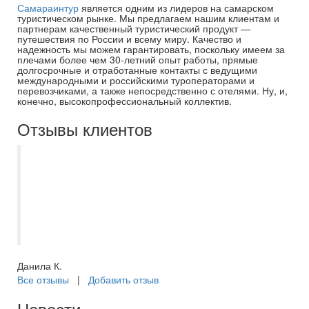
Самараинтур
является одним из лидеров на самарском
туристическом рынке. Мы предлагаем нашим клиентам и
партнерам качественный туристический продукт —
путешествия по России и всему миру. Качество и
надежность мы можем гарантировать, поскольку имеем за
плечами более чем 30-летний опыт работы, прямые
долгосрочные и отработанные контакты с ведущими
международными и российскими туроператорами и
перевозчиками, а также непосредственно с отелями. Ну, и,
конечно, высокопрофессиональный коллектив.
Отзывы клиентов
Отличная компания и организация
отдыха в целом. Несколько моих туров
подбирала и сопровождала Дробова
Ирина - прекрасный специалист.
Рекомендую.
Данила К.
Все отзывы
|
Добавить отзыв
Новости