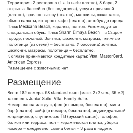
Территория: 2 ресторана (1 a la carte платно), 3 бара, 2
открытых бассейна (без подогрева), услуги прачечной
(платно), врач по вызову (платно), магазины, заказ такси,
обмен валюты, интернет-кафе (платно), автобус до города
Пляж Mexicana Beach, кораллы, понтон. Рекомендуется
специальная обувь. Пляж Sharm Elmaya Beach – в Старом
городе, песчаный. Зонтики, шезлонги, матрасы, пляжные
полотенца (из отеля) – бесплатно. У бассейна: зонтики,
шезлонги, матрасы, полотенца – бесплатно.
К оплате принимаются кредитные карты: Visa, MasterCard,
American Express
Размещение с животными: нет
Размещение
Всего 182 номера: 58 standard room (макс. 2+2 чел., 35 м2),
также есть Junior Suite, Villa, Family Suite.
Номер: ванна или душ, фен (в номере, бесплатно), мини-
бар (платно), сейф (в номере, бесплатно), индивидуальный
кондиционер, спутниковое TВ (русский канал), телефон,
балкон или терраса, пол – керамическая плитка, уборка
номера – ежедневно, смена белья – 3 раза в неделю