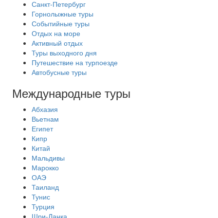
Санкт-Петербург
Горнолыжные туры
Событийные туры
Отдых на море
Активный отдых
Туры выходного дня
Путешествие на турпоезде
Автобусные туры
Международные туры
Абхазия
Вьетнам
Египет
Кипр
Китай
Мальдивы
Марокко
ОАЭ
Таиланд
Тунис
Турция
Шри-Ланка