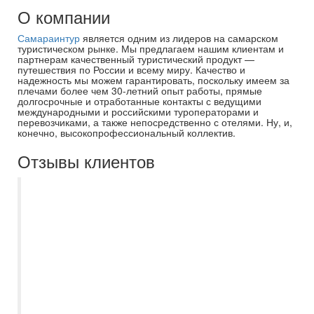
О компании
Самараинтур
является одним из лидеров на самарском
туристическом рынке. Мы предлагаем нашим клиентам и
партнерам качественный туристический продукт —
путешествия по России и всему миру. Качество и
надежность мы можем гарантировать, поскольку имеем за
плечами более чем 30-летний опыт работы, прямые
долгосрочные и отработанные контакты с ведущими
международными и российскими туроператорами и
перевозчиками, а также непосредственно с отелями. Ну, и,
конечно, высокопрофессиональный коллектив.
Отзывы клиентов
Хочу выразить благодарность компании
Самараинтур, а именно менеджеру
Есении, за помощь в организации нашего
отдыха в Турцию. Есения помогла с
выбором удобного для нас вылета,
порекомендовала инд.трансфер,
подробно рассказала всю необходимую