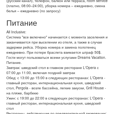
(русский канал), телефон, балкон или терраса, room service
(платно, 08:00–24:00), уборка номера – ежедневно, смена
белья – ежедневно (по запросу)
Питание
All Inclusive:
Система "все включено" начинается с момента заселения и
заканчивается при выселении из отеля, а также в случае
задержки рейса. Уборка номера и замена полотенец
ежедневно. При потере браслета взимается штраф 50$.
Гости могут пользоваться всеми услугами Dreams Vacation.
Питание.
Завтрак: шведский стол в главном ресторане L'Opera с
07:00 до 11:00, включая поздний завтрак
Обед: с 13:00 до 15:00 в следующих ресторанах: L'Opera -
главный ресторан, интернациональная кухня, шведский
стол, Pergola - возле бассейна, легкие закуски, Grill House -
на пляже, барбекю
Ужин: с 19:00 до 22:00 в следующих ресторанах: L'Opera -
главный ресторан, интернациональная кухня, шведский
стол
Рестораны, действующие по предварительной резервации: