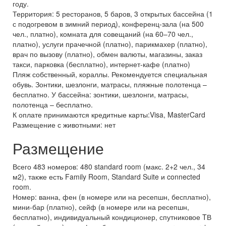
году.
Территория: 5 ресторанов, 5 баров, 3 открытых бассейна (1
с подогревом в зимний период), конференц-зала (на 500
чел., платно), комната для совещаний (на 60–70 чел.,
платно), услуги прачечной (платно), парикмахер (платно),
врач по вызову (платно), обмен валюты, магазины, заказ
такси, парковка (бесплатно), интернет-кафе (платно)
Пляж собственный, кораллы. Рекомендуется специальная
обувь. Зонтики, шезлонги, матрасы, пляжные полотенца –
бесплатно. У бассейна: зонтики, шезлонги, матрасы,
полотенца – бесплатно.
К оплате принимаются кредитные карты:Visa, MasterCard
Размещение с животными: нет
Размещение
Всего 483 номеров: 480 standard room (макс. 2+2 чел., 34
м2), также есть Family Room, Standard Suite и connected
room.
Номер: ванна, фен (в номере или на ресепшн, бесплатно),
мини-бар (платно), сейф (в номере или на ресепшн,
бесплатно), индивидуальный кондиционер, спутниковое TВ