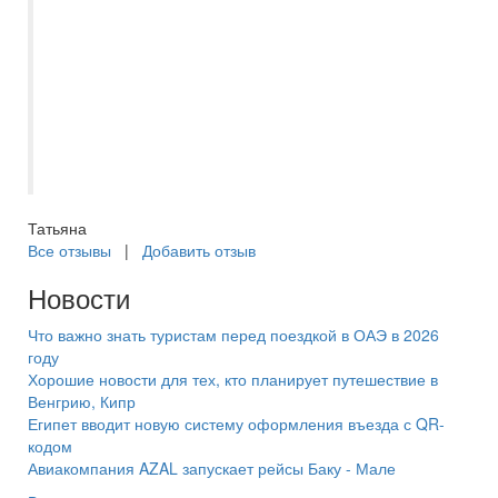
для поездки информацию. Была на связи
до вылета, поинтересовалась, как мы
долетели, все ли в порядке с
трансфором и размещением. Нам все
очень понравилось, теперь будем
планировать и выбирать с ней
следующие поездки. Рекомендую.
Татьяна
Все отзывы
|
Добавить отзыв
Новости
Что важно знать туристам перед поездкой в ОАЭ в 2026
году
Хорошие новости для тех, кто планирует путешествие в
Венгрию, Кипр
Египет вводит новую систему оформления въезда с QR-
кодом
Авиакомпания AZAL запускает рейсы Баку - Мале