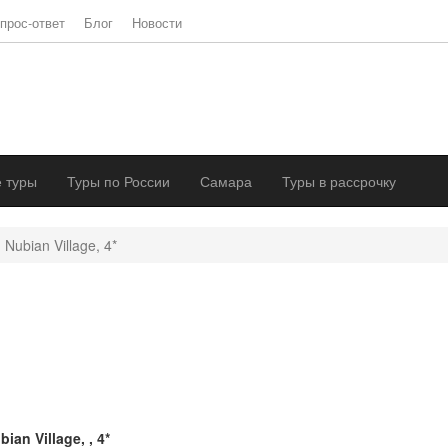
прос-ответ
Блог
Новости
 туры
Туры по России
Самара
Туры в рассрочку
Nubian Village, 4*
bian Village, , 4*