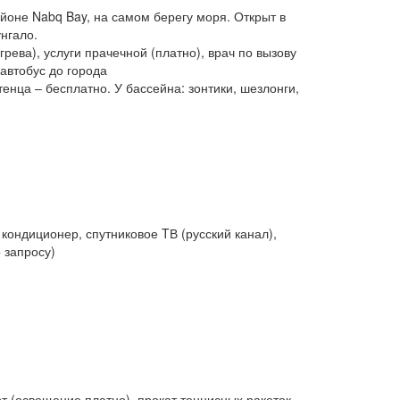
айоне Nabq Bay, на самом берегу моря. Открыт в
нгало.
огрева), услуги прачечной (платно), врач по вызову
 автобус до города
енца – бесплатно. У бассейна: зонтики, шезлонги,
кондиционер, спутниковое TВ (русский канал),
 запросу)
т (освещение платно), прокат теннисных ракеток,