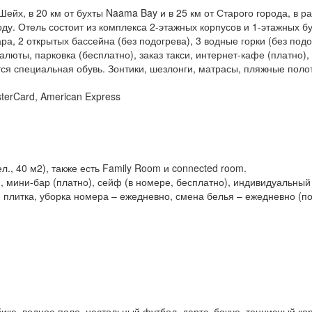
ейх, в 20 км от бухты Naama Bay и в 25 км от Старого города, в р
ду. Отель состоит из комплекса 2-этажных корпусов и 1-этажных бу
бара, 2 открытых бассейна (без подогрева), 3 водные горки (без под
алюты, парковка (бесплатно), заказ такси, интернет-кафе (платно),
тся специальная обувь. Зонтики, шезлонги, матрасы, пляжные полот
terCard, American Express
л., 40 м2), также есть Family Room и connected room.
, мини-бар (платно), сейф (в номере, бесплатно), индивидуальный 
 плитка, уборка номера – ежедневно, смена белья – ежедневно (по
ика, водное поло, настольный футбол, дартс, бочче, теннисный кор