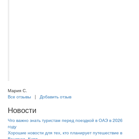
менеджера Оксану однозначно. Даже не
сомневайтесь. Все, что можно получить
за ваш бюджет, вы точно получите. Ну а
Беларусь прекрана, поезжайте и сами
посмотите на эти города, полные истории
и нереальной красоты. Ухоженные
улицы, скверы, парки. Вкусная кухня,
приветливые люди. Прекрасный отпуск,
незабываемые впечатления. Спасибо
большое!
Мария С.
Все отзывы
|
Добавить отзыв
Новости
Что важно знать туристам перед поездкой в ОАЭ в 2026
году
Хорошие новости для тех, кто планирует путешествие в
Венгрию, Кипр