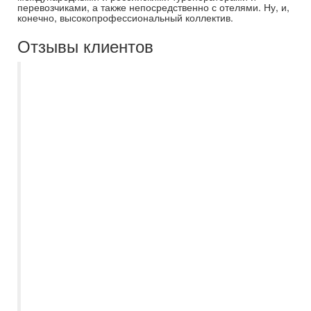
перевозчиками, а также непосредственно с отелями. Ну, и,
конечно, высокопрофессиональный коллектив.
Отзывы клиентов
Уже, наверное, пятый год ездим только с
Самараинтур. И в очередной раз восторг.
Ездили в Беларусь всей семьей,
вчетвером. Турагент Оксана Давыдова
прислала варианты тура, помогла
заброниовать билеты и тур. Все
дистанционно, очень удобно. В самом
туре все прошло отлично: достойные
гостиницы, питание, экскурсии- все на
отлично. В очередной раз убедились, что
компания работает с проверенными
туроператорами. В Беларуси их немало,
поверьте, наслушались от туристов
других агентств. Советую фирму и