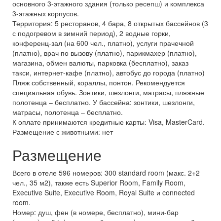
основного 3-этажного здания (только ресепш) и комплекса
3-этажных корпусов.
Территория: 5 ресторанов, 4 бара, 8 открытых бассейнов (3
с подогревом в зимний период), 2 водные горки,
конференц-зал (на 600 чел., платно), услуги прачечной
(платно), врач по вызову (платно), парикмахер (платно),
магазина, обмен валюты, парковка (бесплатно), заказ
такси, интернет-кафе (платно), автобус до города (платно)
Пляж собственный, кораллы, понтон. Рекомендуется
специальная обувь. Зонтики, шезлонги, матрасы, пляжные
полотенца – бесплатно. У бассейна: зонтики, шезлонги,
матрасы, полотенца – бесплатно.
К оплате принимаются кредитные карты: Visa, MasterCard.
Размещение с животными: нет
Размещение
Всего в отеле 596 номеров: 300 standard room (макс. 2+2
чел., 35 м2), также есть Superior Room, Family Room,
Executive Suite, Executive Room, Royal Suite и connected
room.
Номер: душ, фен (в номере, бесплатно), мини-бар