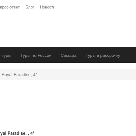
прос-ответ
Блог
Новости
 туры
Туры по России
Самара
Туры в рассрочку
Royal Paradise, 4*
yal Paradise, , 4*