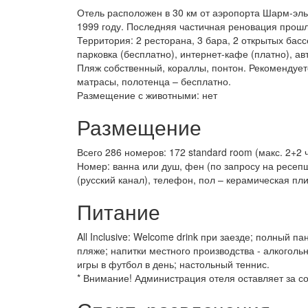
Отель расположен в 30 км от аэропорта Шарм-эль-
1999 году. Последняя частичная реновация прошла
Территория: 2 ресторана, 3 бара, 2 открытых басс
парковка (бесплатно), интернет-кафе (платно), ав
Пляж собственный, кораллы, понтон. Рекомендуетс
матрасы, полотенца – бесплатно.
Размещение с животными: нет
Размещение
Всего 286 номеров: 172 standard room (макс. 2+2 че
Номер: ванна или душ, фен (по запросу на ресепш
(русский канал), телефон, пол – керамическая пли
Питание
All Inclusive: Welcome drink при заезде; полный п
пляже; напитки местного производства - алкогольн
игры в футбол в день; настольный теннис.
* Внимание! Администрация отеля оставляет за с