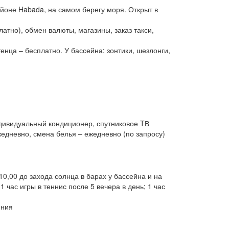
айоне Habada, на самом берегу моря. Открыт в
латно), обмен валюты, магазины, заказ такси,
нца – бесплатно. У бассейна: зонтики, шезлонги,
ндивидуальный кондиционер, спутниковое TВ
ежедневно, смена белья – ежедневно (по запросу)
 10,00 до захода солнца в барах у бассейна и на
 час игры в теннис после 5 вечера в день; 1 час
ения