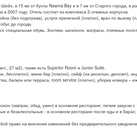
Шейх, в 15 км от бухты Naama Bay и в 7 км от Старого города, в р
 в 2007 году. Отель состоит из комплекса 2-этажных корпусов.
ейна (без подогрева), услуги прачечной (платно), врач по вызову (п
тобус до города
я специальная обувь. Зонтики, шезлонги, матрасы, пляжные полоте
л., 27 м2), также есть Superior Room и Junior Suite.
н, бесплатно), мини-бар (платно), сейф (на ресепшн, депозит), и
тка, балкон или терраса, room service (платно), уборка номера – 
ансион (завтрак, обед, ужин) в основном ресторане; легкие закуски с
ые и безалкогольные - в основном ресторане после еды и в барах; 1
обой право на внесение изменений без предварительного уведомл