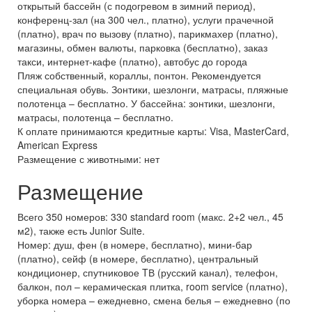
открытый бассейн (с подогревом в зимний период),
конференц-зал (на 300 чел., платно), услуги прачечной
(платно), врач по вызову (платно), парикмахер (платно),
магазины, обмен валюты, парковка (бесплатно), заказ
такси, интернет-кафе (платно), автобус до города
Пляж собственный, кораллы, понтон. Рекомендуется
специальная обувь. Зонтики, шезлонги, матрасы, пляжные
полотенца – бесплатно. У бассейна: зонтики, шезлонги,
матрасы, полотенца – бесплатно.
К оплате принимаются кредитные карты: Visa, MasterCard,
American Express
Размещение с животными: нет
Размещение
Всего 350 номеров: 330 standard room (макс. 2+2 чел., 45
м2), также есть Junior Suite.
Номер: душ, фен (в номере, бесплатно), мини-бар
(платно), сейф (в номере, бесплатно), центральный
кондиционер, спутниковое TВ (русский канал), телефон,
балкон, пол – керамическая плитка, room service (платно),
уборка номера – ежедневно, смена белья – ежедневно (по