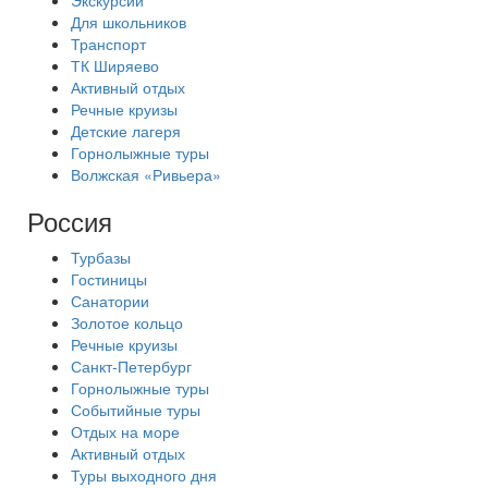
Экскурсии
Для школьников
Транспорт
ТК Ширяево
Активный отдых
Речные круизы
Детские лагеря
Горнолыжные туры
Волжская «Ривьера»
Россия
Турбазы
Гостиницы
Санатории
Золотое кольцо
Речные круизы
Санкт-Петербург
Горнолыжные туры
Событийные туры
Отдых на море
Активный отдых
Туры выходного дня