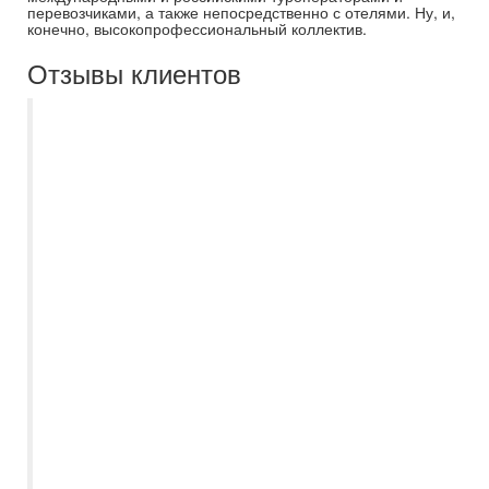
перевозчиками, а также непосредственно с отелями. Ну, и,
конечно, высокопрофессиональный коллектив.
Отзывы клиентов
Спасибо большое менеджеру
Дорошкевич Екатерине за то, что
посоветовала именно этот отель Sunny
Days El Palacio, остались от него в
восторге! Номера приличные, кровати
большие, в номере есть все
необходимое, убираются каждый день, а
питание разнообразное и очень вкусное,
фрукты и сладости в достатке! Каждый
вечер анимация, днем тоже много
активностей. Отличный подозреваемый
бассейн. Вход в море отличный! Брали
экскурсии, все понравилось. Шикарная
экскурсия "Сафари" и "Морская прогулка