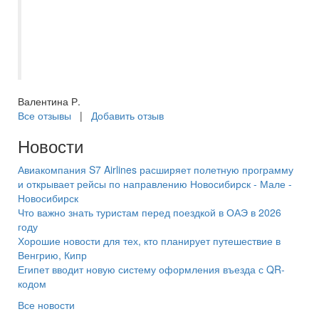
Египеткая Венеция", катали на банане,
кормили, ныряли и рыбок смотрели в
батискафе! В общем, все очень
понравилось!??
Валентина Р.
Все отзывы
|
Добавить отзыв
Новости
Авиакомпания S7 Airlines расширяет полетную программу
и открывает рейсы по направлению Новосибирск - Мале -
Новосибирск
Что важно знать туристам перед поездкой в ОАЭ в 2026
году
Хорошие новости для тех, кто планирует путешествие в
Венгрию, Кипр
Египет вводит новую систему оформления въезда с QR-
кодом
Все новости